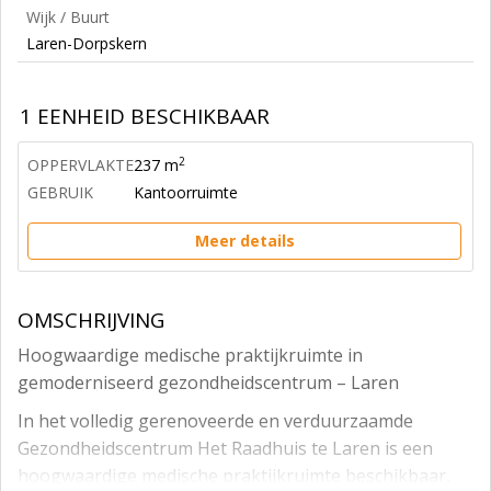
Wijk / Buurt
Laren-Dorpskern
1 EENHEID BESCHIKBAAR
2
OPPERVLAKTE
237 m
GEBRUIK
Kantoorruimte
Meer details
OMSCHRIJVING
Hoogwaardige medische praktijkruimte in
gemoderniseerd gezondheidscentrum – Laren
In het volledig gerenoveerde en verduurzaamde
Gezondheidscentrum Het Raadhuis te Laren is een
hoogwaardige medische praktijkruimte beschikbaar,