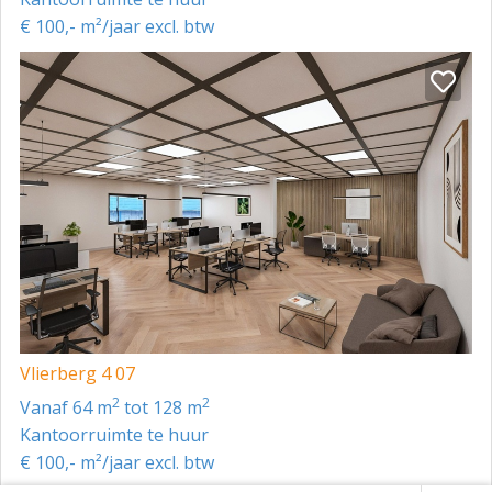
€ 100,- m²/jaar excl. btw
Vlierberg 4 07
2
2
vanaf 64 m
tot 128 m
Kantoorruimte te huur
€ 100,- m²/jaar excl. btw