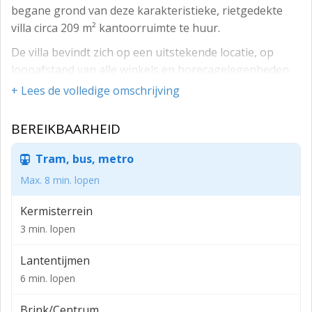
begane grond van deze karakteristieke, rietgedekte
villa circa 209 m² kantoorruimte te huur.
De villa bevindt zich op een uitstekende locatie, op
loopafstand van alle winkels en horecagelegenheden
in het centrum van Laren.
+ Lees de volledige omschrijving
De kantoorruimten zijn toegankelijk via een ruime en
BEREIKBAARHEID
lichte entree met wachtruimte. De voorvleugel bestaat
uit vijf aaneengesloten kantoorkamers van
Tram, bus, metro
verschillende afmetingen. De
Max. 8 min. lopen
kantoorruimte aan de achterzijde is momenteel
ingedeeld in meerdere kantoorkamers variërend in
Kermisterrein
oppervlakte, maar de indeling kan eenvoudig worden
3 min. lopen
aangepast aan de wensen van de
Lantentijmen
gebruiker. Voorts is centraal tussen de kantoren een
6 min. lopen
pantry, toiletgroep en spreekkamer gelegen.
Opleveringsniveau:
Brink/Centrum