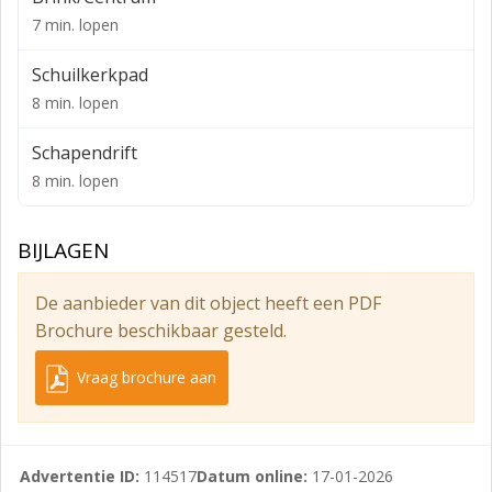
7 min. lopen
- representatieve entree- en ontvangstruimte;
- vloerbedekking;
Schuilkerkpad
8 min. lopen
- systeemplafond met verlichtingsarmaturen;
- kabelgoten;
Schapendrift
8 min. lopen
- pantry voorzien van apparatuur;
- dubbele toiletgroep.
BIJLAGEN
De servicekosten hebben onder meer betrekking op
het verbruik en de levering van gas, water en elektra,
De aanbieder van dit object heeft een PDF
evenals glasbewassing aan de buitenzijde en
Brochure beschikbaar gesteld.
tuinonderhoud.
Vraag brochure aan
Op eigen terrein is in beperkte mate
parkeergelegenheid aanwezig.
Gunning voorbehouden aan verhuurder.
Advertentie ID:
114517
Datum online:
17-01-2026