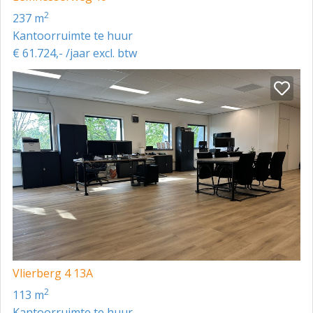
2
237 m
Kantoorruimte te huur
€ 61.724,- /jaar excl. btw
Vlierberg 4 13A
2
113 m
Kantoorruimte te huur