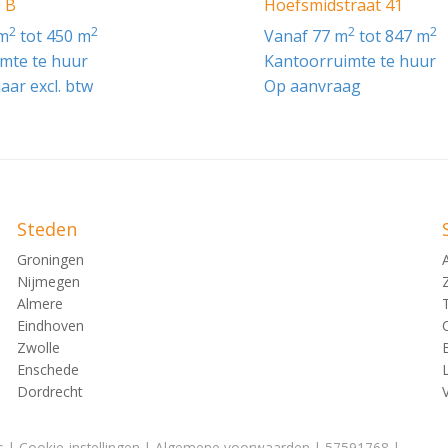
 B
Hoefsmidstraat 41
2
2
2
2
 m
tot 450 m
vanaf 77 m
tot 847 m
mte te huur
Kantoorruimte te huur
 melders;
jaar excl. btw
Op aanvraag
tikelen;
ties inclusief nood- en
sief lichtstraten, rookluiken en
Steden
Groningen
Nijmegen
Almere
len;
Eindhoven
Zwolle
Enschede
urders worden verricht en die conform
Dordrecht
huurder komen;
s
|
Cookie-instellingen
|
Algemene voorwaarden
| 57591768 |