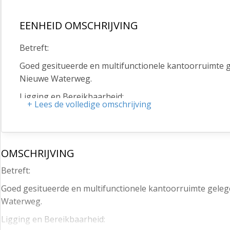
EENHEID OMSCHRIJVING
Betreft:
Goed gesitueerde en multifunctionele kantoorruimte ge
Nieuwe Waterweg.
Ligging en Bereikbaarheid:
+ Lees de volledige omschrijving
De kantoorruimtes zijn gelegen op bedrijventerrein 
een fijn uitzicht op de Nieuwe Waterweg en is de locat
Marathonweg de Rijksweg A20 op enkele autominuten g
OMSCHRIJVING
Deltagebied. Aan de overzijde van het bedrijventerrei
bedrijventerrein ‘’De Vergulde Hand’’.
Betreft:
Oppervlakte / indeling :
Goed gesitueerde en multifunctionele kantoorruimte gelege
Waterweg.
1e verdieping ca. 857 m² kantoorruimte;
Ligging en Bereikbaarheid:
Deelverhuur bespreekbaar vanaf ca. 200m²