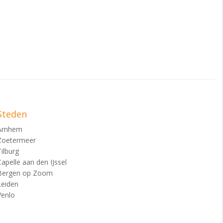
Steden
Arnhem
Zoetermeer
Tilburg
Capelle aan den IJssel
Bergen op Zoom
Leiden
Venlo