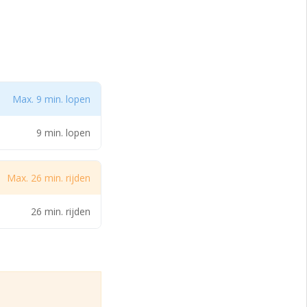
imtes een fijn
athonweg de
e overzijde van het
Max. 9 min. lopen
9 min. lopen
Max. 26 min. rijden
26 min. rijden