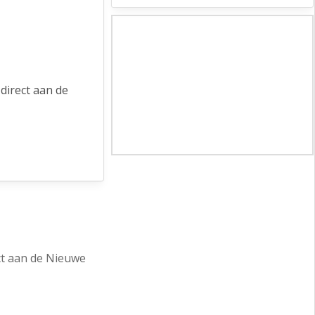
direct aan de
toorruimtes
 en de
het
ct aan de Nieuwe