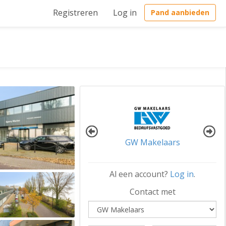
Registreren
Log in
Pand aanbieden
GW Makelaars
Al een account?
Log in
.
Contact met