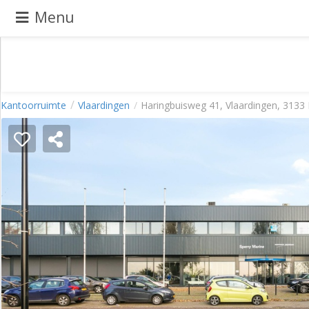
Menu
Pand
Kantoorruimte
Vlaardingen
Haringbuisweg 41, Vlaardingen, 3133
aanbieden
Pand
zoeken
Waarom
adverteren
Premium
adverteren
Blog
Registreren
Login