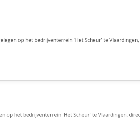
legen op het bedrijventerrein 'Het Scheur' te Vlaardingen, 
’t Scheur langs de Nieuwe Waterweg. Daarmee bieden de kan
ie ook nog eens goed bereikbaar. Zo is via de Maassluisedijk
elegen. Tevens is het terrein aangesloten op onder meer 
n ’t Scheur is het metrostation Vlaardingen-West gelegen op
n op het bedrijventerrein 'Het Scheur' te Vlaardingen, dire