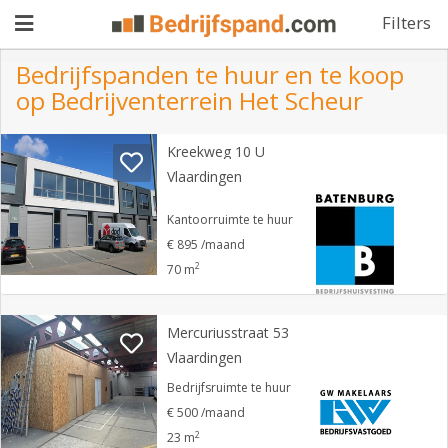
Filters
Bedrijfspanden te huur en te koop
op Bedrijventerrein Het Scheur
Pand
Kreekweg 10 U
aanbieden
Pand
Vlaardingen
zoeken
Kantoorruimte te huur
Waarom
€ 895 /maand
2
70 m
adverteren
Premium
adverteren
Blog
Mercuriusstraat 53
Vlaardingen
Bedrijfsruimte te huur
Registreren
€ 500 /maand
Login
2
23 m