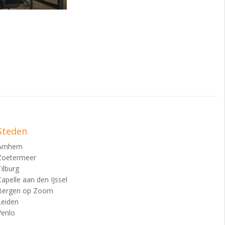
Steden
Arnhem
Zoetermeer
Tilburg
Capelle aan den IJssel
Bergen op Zoom
Leiden
Venlo