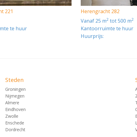
ht 221
Herengracht 282
2
2
vanaf 25 m
tot 500 m
mte te huur
Kantoorruimte te huur
Huurprijs:
Steden
Groningen
Nijmegen
Almere
Eindhoven
Zwolle
Enschede
Dordrecht