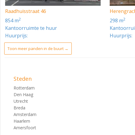
Raadhuisstraat 46
Herengrac
2
2
854 m
298 m
Kantoorruimte te huur
Kantoorrui
Huurprijs:
Huurprijs:
Toon meer panden in de buurt →
Steden
Rotterdam
Den Haag
Utrecht
Breda
Amsterdam
Haarlem
Amersfoort