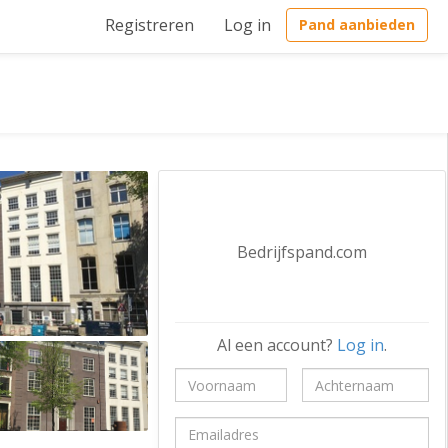
Registreren
Log in
Pand aanbieden
Bedrijfspand.com
Al een account?
Log in
.