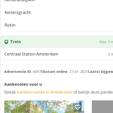
Keizersgracht
Rokin
Trein
Max. 5 m
Centraal Station Amsterdam
5 m
Advertentie ID:
60978
Datum online:
27-01-2021
Laatst bijgew
Aanbevolen voor u
Bekijk
kantoorruimte in Amsterdam
of bekijk deze pande