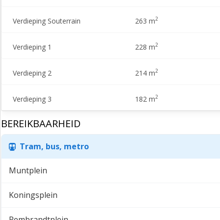
2
Verdieping Souterrain
263 m
2
Verdieping 1
228 m
2
Verdieping 2
214 m
2
Verdieping 3
182 m
BEREIKBAARHEID
Tram, bus, metro
Muntplein
Koningsplein
Rembrandtplein