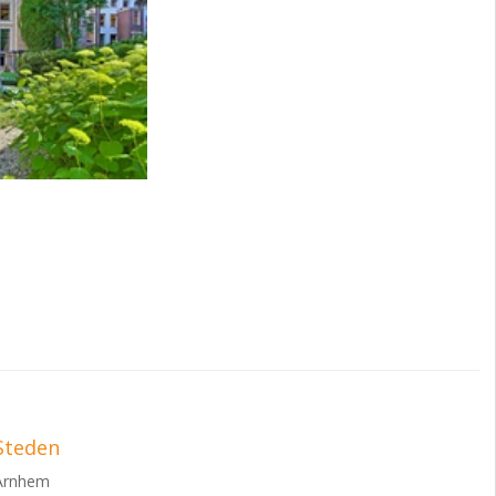
Steden
Arnhem