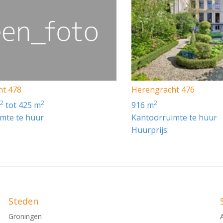
ht 478
Herengracht 476
2
2
2
m
tot 425 m
916 m
mte te huur
Kantoorruimte te huur
Huurprijs:
Steden
Groningen