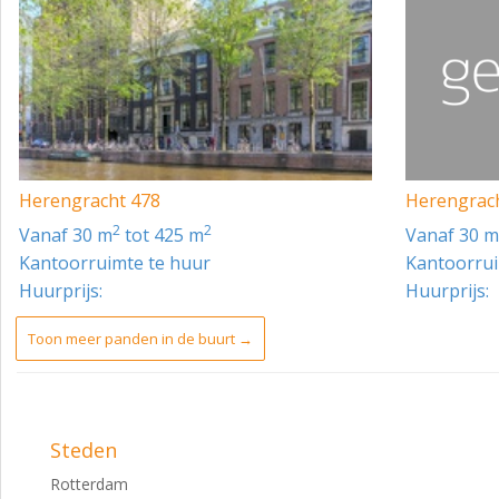
Herengracht 478
Herengrac
2
2
vanaf 30 m
tot 425 m
vanaf 30 
Kantoorruimte te huur
Kantoorrui
Huurprijs:
Huurprijs:
Toon meer panden in de buurt →
Steden
Rotterdam