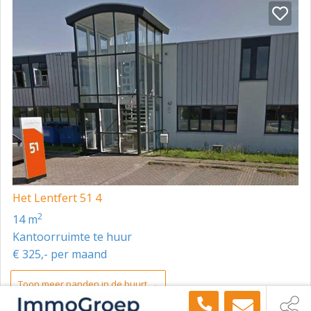
Inclusief WiFi/internet, G/W/E bij normaal
kantoorgebruik en schoonmaak algemene ruimten.
Minimale huurtermijn 12 maanden.
Actuele beschikbaarheid en voorwaarden op aanvraag.
Eigen schoonmaak van de gehuurde unit, eigen
telefonie en bedrijfsspecifieke voorzieningen zijn niet
inbegrepen.
Ook andere kantoorunits en kantoorlocaties
beschikbaar via dezelfde eigenaar.
Het Lentfert 51 4
2
14 m
Kantoorruimte te huur
€ 325,- per maand
Toon meer panden in de buurt →