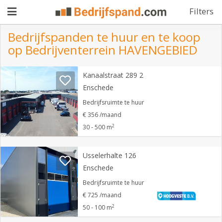
Filters
Bedrijfspanden te huur en te koop
op Bedrijventerrein HAVENGEBIED
Pand
Kanaalstraat 289 2
aanbieden
Pand
Enschede
zoeken
Bedrijfsruimte te huur
€ 356 /maand
Waarom
2
30 - 500 m
adverteren
Premium
adverteren
Usselerhalte 126
Blog
Enschede
Bedrijfsruimte te huur
Registreren
€ 725 /maand
2
50 - 100 m
Login