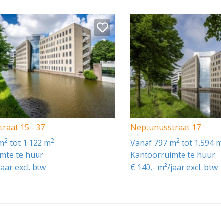
raat 15 - 37
Neptunusstraat 17
2
2
2
 m
tot 1.122 m
vanaf 797 m
tot 1.594 
mte te huur
Kantoorruimte te huur
jaar excl. btw
€ 140,- m²/jaar excl. btw