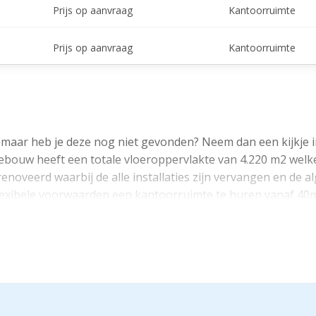
Prijs op aanvraag
Kantoorruimte
Prijs op aanvraag
Kantoorruimte
maar heb je deze nog niet gevonden? Neem dan een kijkje in
bouw heeft een totale vloeroppervlakte van 4.220 m2 welke
noveerd waarbij de alle installaties zijn vervangen en de 
 flexibele voorwaarden een kantoorruimte te huren vanaf 4
ng inplannen? Neem dan contact op met een van onze adviseur
aar je als huurder gebruik van kan maken. Zo beschikt het 
lling en zijn diverse lounges aanwezig waar je in informele s
n deuren? Dat kan. Het gebouw beschikt over meerdere meet