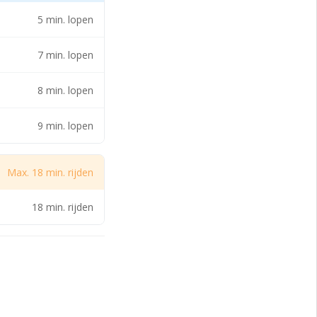
erterrein gelegen
5 min. lopen
7 min. lopen
bent naar een kleine
8 min. lopen
verd in de casco
 over de
9 min. lopen
Max. 18 min. rijden
ebruikers uit veel
en een aantal
18 min. rijden
ouw is ook erg goed
lijk bereikbaar.