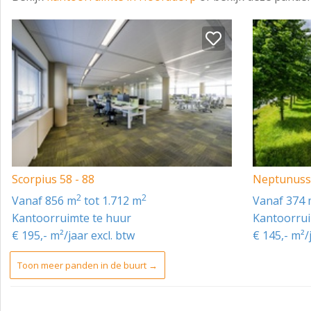
Scorpius 58 - 88
Neptunusst
2
2
vanaf 856 m
tot 1.712 m
vanaf 374
Kantoorruimte te huur
Kantoorrui
€ 195,- m²/jaar excl. btw
€ 145,- m²/
Toon meer panden in de buurt →