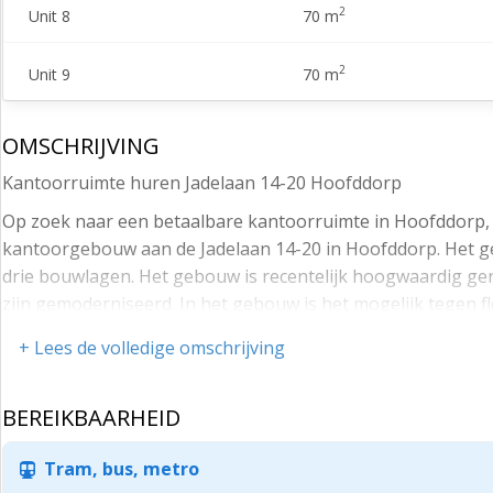
2
Unit 8
70 m
2
Unit 9
70 m
OMSCHRIJVING
Kantoorruimte huren Jadelaan 14-20 Hoofddorp
Op zoek naar een betaalbare kantoorruimte in Hoofddorp, 
kantoorgebouw aan de Jadelaan 14-20 in Hoofddorp. Het ge
drie bouwlagen. Het gebouw is recentelijk hoogwaardig gere
zijn gemoderniseerd. In het gebouw is het mogelijk tegen
over de mogelijkheden of wil je vrijblijvend een bezichtigi
+ Lees de volledige omschrijving
graag verder.
Alle faciliteiten onder een dak.
BEREIKBAARHEID
Binnen het gebouw zijn diverse faciliteiten beschikbaar w
riante entree met receptieservice, een overdekte fietsensta
Tram, bus, metro
vergaderen. Toch liever willen vergaderen achter geslote