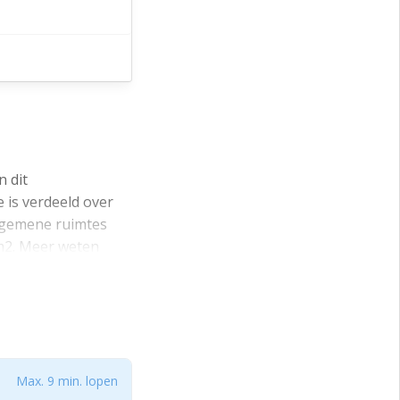
 dit
 is verdeeld over
algemene ruimtes
0m2. Meer weten
s. Wij helpen je
gebouw over een
etting kan
Max. 9 min. lopen
ingsrooms die per