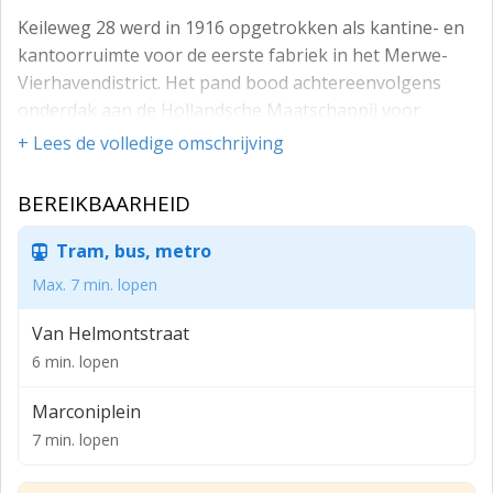
Keileweg 28 werd in 1916 opgetrokken als kantine- en
kantoorruimte voor de eerste fabriek in het Merwe-
Vierhavendistrict. Het pand bood achtereenvolgens
onderdak aan de Hollandsche Maatschappij voor
Gecondenseerde Melk en, vanaf de jaren dertig, de
+ Lees de volledige omschrijving
Hollandsche Kleefmachinefabriek.
BEREIKBAARHEID
Tegenwoordig staat het bekend als het Gele Gebouw:
een compact directiekantoor met een flexibel in te
Tram, bus, metro
delen ruimte. In een gebied dat de komende jaren
transformeert van een overwegend monofunctioneel
Max. 7 min. lopen
havengebied naar een gemengde stadswijk, waarin
Van Helmontstraat
wonen, werken en bedrijvigheid samenkomen.
6 min. lopen
HUURPRIJS
Marconiplein
€ 150,- per m² per jaar te vermeerderen met
7 min. lopen
omzetbelasting afhankelijk van
kantoor-/bedrijfsruimte