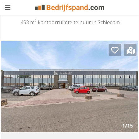
2
453 m
kantoorruimte te huur in Schiedam
Pand
aanbieden
Pand
zoeken
Waarom
adverteren
Premium
adverteren
Blog
Registreren
1/15
Login