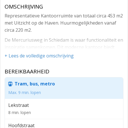
OMSCHRIJVING
Representatieve Kantoorruimte van totaal circa 453 m2
met Uitzicht op de Haven. Huurmogelijkheden vanaf
circa 220 m2.
De Mercuriusweg in Schiedam is waar functionaliteit en
inspiratie samenkomen. Dit moderne kantoor biedt
niet alleen een ideale werkruimte, maar ook een
+ Lees de volledige omschrijving
prachtig uitzicht over de haven, wat bijdraagt aan een
motiverende werkomgeving.
BEREIKBAARHEID
Kenmerken:
Tram, bus, metro
Locatie:
Max. 9 min. lopen
Strategisch gelegen nabij belangrijke verkeersader,
Lekstraat
met uitstekende verbindingen naar Rotterdam en de
A20. De Mercuriusweg 10 – 12 te Schiedam is gelegen
8 min. lopen
in het haven gebied in Schiedam Zuid aan de Nieuwe
Hoofdstraat
Maas. Op het bedrijventerrein zijn voornamelijk