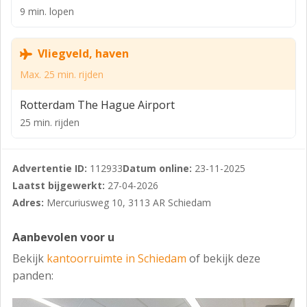
9 min. lopen
partijen gevestigd met logistieke/haven gerelateerde
werkzaamheden.
Vliegveld, haven
Uitzicht:
Max. 25 min. rijden
Geniet van een adembenemend uitzicht op de haven,
perfect voor een creatieve boost tijdens je werkdag.
Rotterdam The Hague Airport
Ruimtes:
25 min. rijden
Flexibele indeling met verschillende kantoorruimtes,
vergaderzalen en gemeenschappelijke ruimtes.
Advertentie ID:
112933
Datum online:
23-11-2025
Voorzieningen:
Laatst bijgewerkt:
27-04-2026
Adres:
Mercuriusweg 10, 3113 AR Schiedam
Voorzien van moderne faciliteiten, zoals snelle
internetverbinding, airconditioning en
Aanbevolen voor u
parkeermogelijkheden.
Bekijk
kantoorruimte in Schiedam
of bekijk deze
Of je nu een start-up bent of een gevestigd bedrijf,
panden:
deze kantoorruimte biedt de perfecte basis om je
bedrijf te laten groeien. Neem vandaag nog contact