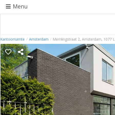
Menu
Pand
Kantoorruimte
Amsterdam
Memlingstraat 2, Amsterdam, 1077 
aanbieden
Pand
zoeken
Waarom
adverteren
Premium
adverteren
Blog
Registreren
Login