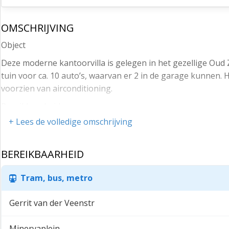
OMSCHRIJVING
Object
Deze moderne kantoorvilla is gelegen in het gezellige Oud
tuin voor ca. 10 auto’s, waarvan er 2 in de garage kunnen.
voorzien van airconditioning.
Bereikbaarheid
+ Lees de volledige omschrijving
De Memlingstraat heeft door haar ligging, midden in het 
identiteit ten opzichte van de multi tenant kantoorgebouwe
BEREIKBAARHEID
De ligging is op loopafstand van de Beethovenstraat met ta
RAI. In de nabijheid van de Zuidas, het concertgebouw, de 
Tram, bus, metro
uitvalswegen. De afritten S108 en S109 zijn binnen enkel
op loopafstand (tram 5 en 24, bus 15, 65, NS station Zuid/W.T
Gerrit van der Veenstr
Beschikbaar
Minervaplein