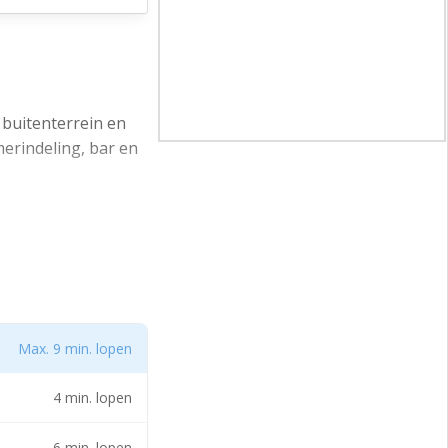
 buitenterrein en
merindeling, bar en
geheel eigen
met aansluitend de
 opzichte van
Max. 9 min. lopen
oersmogelijkheden
artier rijafstand.
4 min. lopen
6 min. lopen