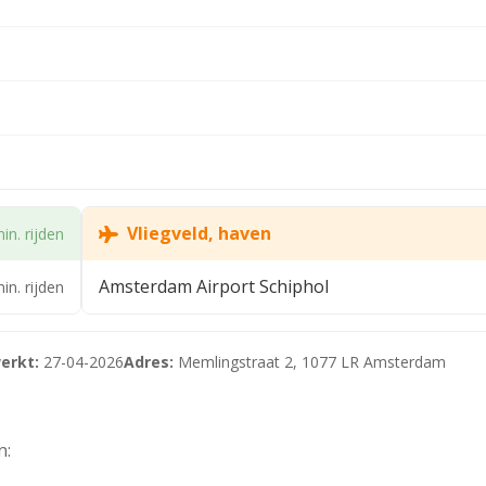
ieping.
er een garage met plek voor twee auto’s en een laadpaal.
Vliegveld, haven
in. rijden
Amsterdam Airport Schiphol
in. rijden
erkt:
27-04-2026
Adres:
Memlingstraat 2, 1077 LR Amsterdam
n: