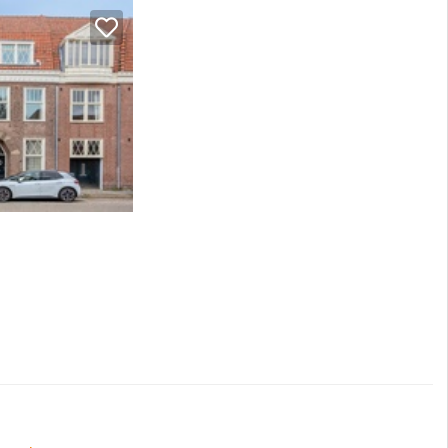
shoudens (2015 =
esteld en