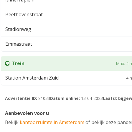
Totaal ca. 543 m² verdeeld over de begane grond en 1e verd
Huurprijs
Beethovenstraat
Op aanvraag.
Stadionweg
Service kosten
Huurder heeft eigen aansluitingen met de nutsbedrijven.
Emmastraat
Parkeren
10 parkeerplaatsen op het bijbehorende terrein. Tevens is 
Trein
Max. 4 m
Huurprijsbetaling
Station Amsterdam Zuid
4 m
Per kwartaal of maand vooruit.
Huurperiode
Advertentie ID:
81033
Datum online:
13-04-2023
Laatst bijgew
In overleg, voorkeur voor minimaal 5 jaar.
Aanbevolen voor u
Huuringangsdatum
Bekijk
kantoorruimte in Amsterdam
of bekijk deze pande
Eind 2023.