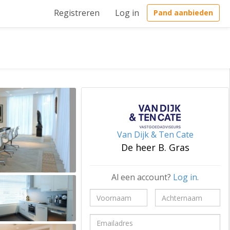
Registreren
Log in
Pand aanbieden
Van Dijk & Ten Cate
De heer B. Gras
Al een account?
Log in
.