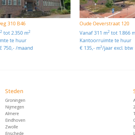
weg 310 B46
Oude Oeverstraat 120
brengen);
2
2
2
m
tot 2.350 m
vanaf 311 m
tot 1.866 
mte te huur
Kantoorruimte te huur
 € 750,- /maand
€ 135,- m²/jaar excl. btw
rt direct nabij de op en afrit van de A325. De A50 is via de
an het NS-station Arnhem Zuid.
Steden
Groningen
 door de ligging nabij de A325. Hierdoor zijn de steden Arn
Nijmegen
Almere
Eindhoven
Zwolle
irect nabij de op en afrit van de A325. De A50 is via de N83
shalte welke in directe verbinding staat met Station Arnhem
Enschede