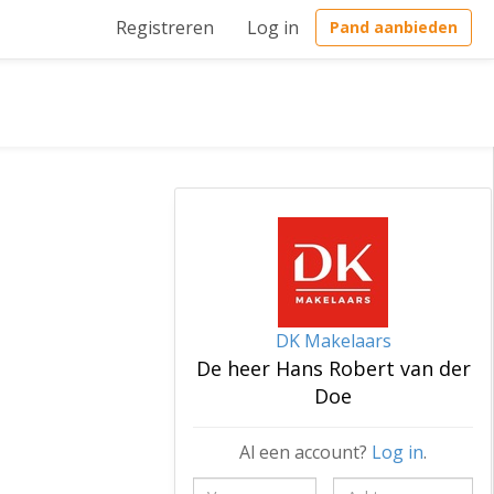
Registreren
Log in
Pand aanbieden
DK Makelaars
De heer Hans Robert van der
Doe
Al een account?
Log in
.