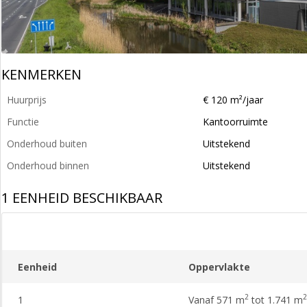
KENMERKEN
Huurprijs
€ 120 m²/jaar
Functie
Kantoorruimte
Onderhoud buiten
Uitstekend
Onderhoud binnen
Uitstekend
1 EENHEID BESCHIKBAAR
Eenheid
Oppervlakte
2
2
1
Vanaf 571 m
tot 1.741 m