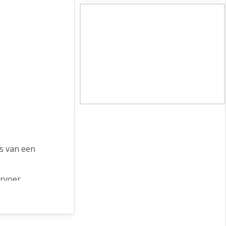
es van een
rvoer.
 het pand een