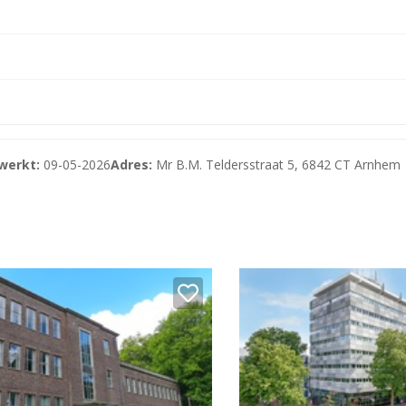
zien van onder andere:
en BTW.
W.
werkt:
09-05-2026
Adres:
Mr B.M. Teldersstraat 5, 6842 CT Arnhem
erzicht van de leveringen en diensten is op te vragen bij o
van onder andere:
n te brengen);