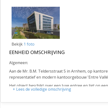
Bekijk
1 foto
EENHEID OMSCHRIJVING
Algemeen:
Aan de Mr. B.M. Teldersstraat 5 in Arnhem, op kantore
representatief en modern kantoorgebouw 'Entre Vallée
Het object beschikt over een luxe entree en ligt op ee
+ Lees de volledige omschrijving
De kantoorruimten zijn functioneel ingedeeld.
Het object wordt opgeleverd conform de 2030 GACS-reg