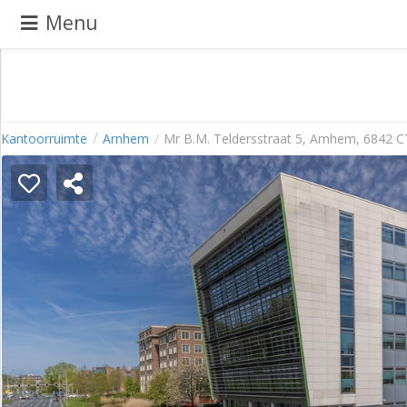
Menu
Pand
Kantoorruimte
Arnhem
Mr B.M. Teldersstraat 5, Arnhem, 6842 C
aanbieden
Pand
zoeken
Waarom
adverteren
Premium
adverteren
Blog
Registreren
Login