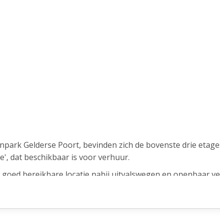
npark Gelderse Poort, bevinden zich de bovenste drie etag
', dat beschikbaar is voor verhuur.
n goed bereikbare locatie nabij uitvalswegen en openbaar ve
elgeving, dankzij deze energiezuinige voorzieningen biedt