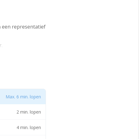
n een representatief
r.
 pand een
Max. 6 min. lopen
2 min. lopen
4 min. lopen
bij ons