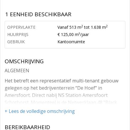
1 EENHEID BESCHIKBAAR
2
2
OPPERVLAKTE
Vanaf 513 m
tot 1.638 m
HUURPRIJS
€ 125,00 m²/jaar
GEBRUIK
Kantoorruimte
OMSCHRIJVING
ALGEMEEN
Het betreft een representatief multi-tenant gebouw
gelegen op het bedrijventerrein “De Hoef” in
Amersfoort. Direct nabij NS Station Amersfoort
Schothorst. Momenteel is de Netwerklaan 48 "Black
Box" in zijn geheel beschikbaar.
+ Lees de volledige omschrijving
Het gebouw is gelegen in het huidige kantorengebied
BEREIKBAARHEID
“De Hoef-West”. Het Hoefkwartier zal volledig worden