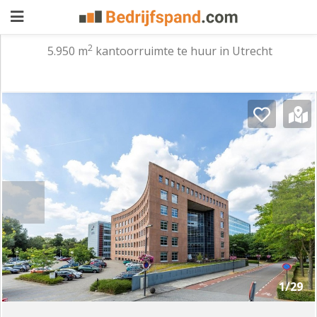
2
5.950 m
kantoorruimte te huur in Utrecht
Pand
aanbieden
Pand
zoeken
Waarom
adverteren
Premium
adverteren
Blog
Registreren
1/29
Login