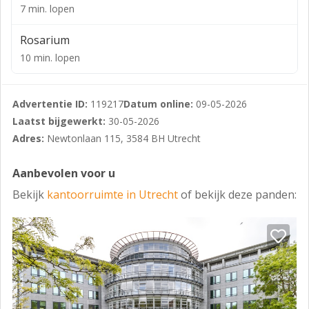
Unit A en B zijn gezamenlijk te huur (totaal ca. 484 m²
7 min. lopen
v.v.o.).
Rosarium
De metrages zijn inclusief omslag algemene ruimte en
10 min. lopen
worden na realisatie opnieuw ingemeten conform NEN
2580.
CONCEPT
Advertentie ID:
119217
Datum online:
09-05-2026
Laatst bijgewerkt:
30-05-2026
Finest Offices staat voor hoogwaardige, turn-key
Adres:
Newtonlaan 115, 3584 BH Utrecht
kantoorruimten met een sterke focus op uitstraling en
gebruiksgemak.
Aanbevolen voor u
Het concept kenmerkt zich door:
Bekijk
kantoorruimte in Utrecht
of bekijk deze panden:
• Zelfstandige kantoorunits;
• Hoogwaardige afwerking;
• Moderne pantry-/loungevoorzieningen;
• Professionele en representatieve uitstraling;
• Instapklare werkplekken;