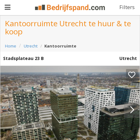
Filters
Kantoorruimte Utrecht te huur & te
koop
Pand
Home
Utrecht
Kantoorruimte
aanbieden
Pand
Stadsplateau 23 B
Utrecht
zoeken
Waarom
adverteren
Premium
adverteren
Blog
Registreren
Login