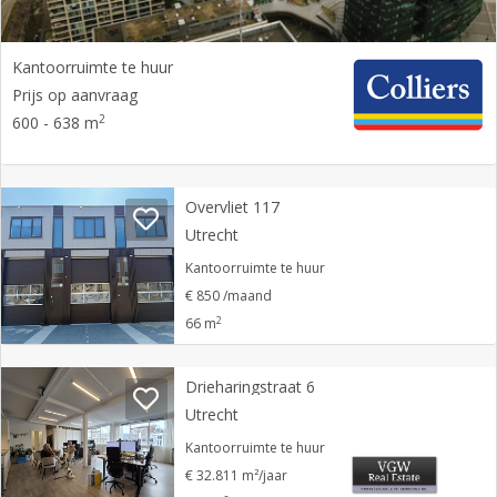
Kantoorruimte te huur
Prijs op aanvraag
2
600 - 638 m
Overvliet 117
Utrecht
Kantoorruimte te huur
€ 850 /maand
2
66 m
Drieharingstraat 6
Utrecht
Kantoorruimte te huur
€ 32.811 m²/jaar