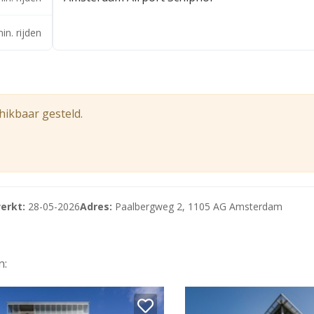
in. rijden
en met btw.
eerderen met btw.
hikbaar gesteld.
ngsarmaturen;
erkt:
28-05-2026
Adres:
Paalbergweg 2, 1105 AG Amsterdam
n: