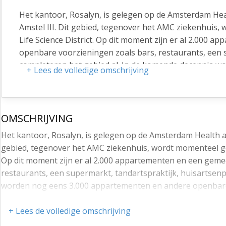
Het kantoor, Rosalyn, is gelegen op de Amsterdam He
Amstel III. Dit gebied, tegenover het AMC ziekenhui
Life Science District. Op dit moment zijn er al 2.000 
openbare voorzieningen zoals bars, restaurants, een 
completeren het gebied al. In de komende decennia 
+ Lees de volledige omschrijving
toegevoegd.
De Amsterdam Health and Technology Campus is een in
naadloos samengaan. Er is een breed scala aan facilit
OMSCHRIJVING
voorzieningen. Jaarlijkse netwerkevenementen en een 
verder gaat dan de standaard. IQuarters staat voor 
Het kantoor, Rosalyn, is gelegen op de Amsterdam Health 
is ontworpen om bedrijven te helpen hun doelen te be
gebied, tegenover het AMC ziekenhuis, wordt momenteel ge
Nobelprijswinnaars in de chemische en medische secto
Op dit moment zijn er al 2.000 appartementen en een gemee
restaurants, een supermarkt, tandartspraktijk, huisartsen
Rosalyn is een historisch gebouw dat zijn oorsprong vi
worden nog eens 3.000 appartementen en andere openbar
ondergaan om het te moderniseren. In dit veelzijdige g
science-activiteiten. Het gebouw, opgetrokken uit tr
De Amsterdam Health and Technology Campus is een innovat
+ Lees de volledige omschrijving
een overvloed aan natuurlijk licht zorgen. Een recente 
samengaan. Er is een breed scala aan faciliteiten op het t