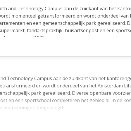
alth and Technology Campus aan de zuidkant van het kant
s, wordt momenteel getransformeerd en wordt onderdeel van
appartementen en een gemeenschappelijk park gerealiseerd. D
supermarkt, tandartspraktijk, huisartsenpost en een sports
worden nog eens 3.000 appartementen en andere openbare 
novatieve bedrijfsomgeving waar werken, vrije tijd en on
eiten op het terrein, waaronder restaurants, bars, vergader
actieve IQuarters community bieden elke gebruiker een wer
Innovation Quarters, een heldere plek waar duurzame kanto
and Technology Campus aan de zuidkant van het kantorengebi
reiken. Alle IQuarters-gebouwen zijn vernoemd naar vrouwe
transformeerd en wordt onderdeel van het Amsterdam Life S
r.
nschappelijk park gerealiseerd. Diverse openbare voorzien
post en een sportschool completeren het gebied al. In de k
ndt in 1976, maar dat in de loop der jaren verschillende ren
e voorzieningen toegevoegd.
ebouw zijn verschillende bedrijven gevestigd, voornamelijk g
aditionele betonnen elementen, wordt omringd door grote ra
ieve bedrijfsomgeving waar werken, vrije tijd en ontspan
toevoeging aan het uiterlijk van Rosalyn is het ruime glazen
errein, waaronder restaurants, bars, vergaderzalen en ander