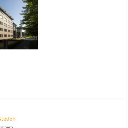
em. Uitgifte
er op enig
centrale
Uitgifte van meer
nt telt.
ndere Amsterdam
Steden
Arnhem