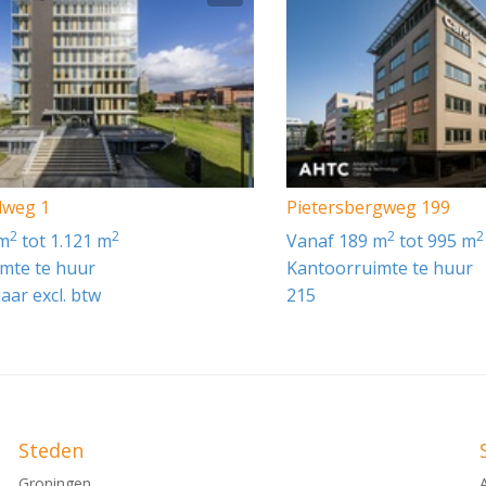
rmaturen;
voorzien van web-based "intelligent" toegangscontrole syste
jk doordat systeem het daadwerkelijke gebruik door huurd
lweg 1
Pietersbergweg 199
ren door huurder), slagboom en intercom bedienbaar vanaf 
2
2
2
2
 m
tot 1.121 m
vanaf 189 m
tot 995 m
mte te huur
Kantoorruimte te huur
jaar excl. btw
215
ereikbaarheid met de auto optimaal is.
zien van web-based "intelligent" toegangscontrole systeem. 
teem het daadwerkelijke gebruik door huurder op enig mome
echt. Vanaf hier is er directe verbinding richting onder a
Steden
 slagboom en intercom bedienbaar vanaf centrale receptie.
Groningen