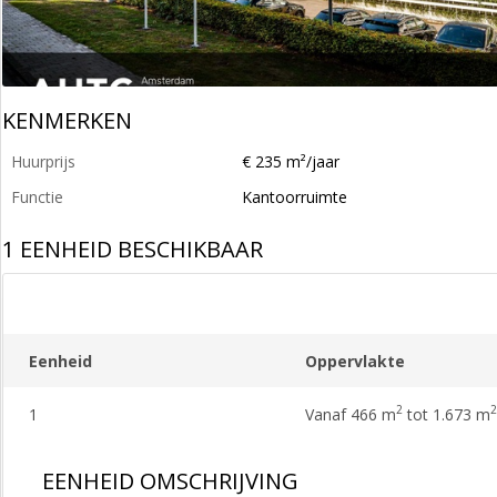
KENMERKEN
Huurprijs
€ 235 m²/jaar
Functie
Kantoorruimte
1 EENHEID BESCHIKBAAR
Eenheid
Oppervlakte
2
2
1
Vanaf 466 m
tot 1.673 m
EENHEID OMSCHRIJVING