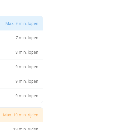
rs biedt
r gaat dan de
et gebouw zelf
rpen om bedrijven
chemische en
Max. 9 min. lopen
ies heeft ondergaan
7 min. lopen
ence-activiteiten.
 voor verhuur
d aan natuurlijk
8 min. lopen
ijdse uitstraling
e werkomgeving. Het
9 min. lopen
itgerust met
efficiënte
9 min. lopen
9 min. lopen
verhuur als volgt
Max. 19 min. rijden
19 min. rijden