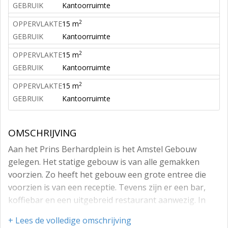
GEBRUIK
Kantoorruimte
2
OPPERVLAKTE
15 m
GEBRUIK
Kantoorruimte
2
OPPERVLAKTE
15 m
GEBRUIK
Kantoorruimte
2
OPPERVLAKTE
15 m
GEBRUIK
Kantoorruimte
OMSCHRIJVING
Aan het Prins Berhardplein is het Amstel Gebouw
gelegen. Het statige gebouw is van alle gemakken
voorzien. Zo heeft het gebouw een grote entree die
voorzien is van een receptie. Tevens zijn er een bar,
koffiebar en een uitgebreid restaurant aanwezig. In
het gebouw kunt u gebruik maken van verschillende
+ Lees de volledige omschrijving
vergaderfaciliteiten die zijn voorzien van snel internet,