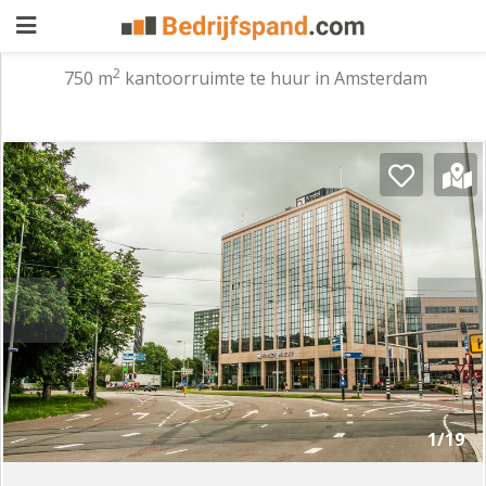
2
750 m
kantoorruimte te huur in Amsterdam
Pand
aanbieden
Pand
zoeken
Waarom
adverteren
Premium
adverteren
Blog
Registreren
1/19
Login