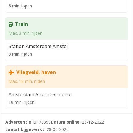
minuten.
6 min. lopen
Per openbaar vervoer:
Trein
Het gebouw is gelegen tegenover Station Amsterdam
Amstel. Vanaf dit station vertrekken treinen in diverse
Max. 3 min. rijden
richtingen. Ook vertrekken vanaf hier diverse metro,
Station Amsterdam Amstel
tram en buslijnen.
3 min. rijden
VLOEROPPERVLAKTE
Totaal voor de verhuur is ca. 750 m² kantoorruimte
Vliegveld, haven
beschikbaar, verdeeld over verschillende verdiepingen
Max. 18 min. rijden
in units vanaf ca. 15 m².
PARKEREN
Amsterdam Airport Schiphol
18 min. rijden
Er zijn diverse (betaalde) parkeervoorzieningen onder
het gebouw en in de buurt.
HUURPRIJS
Advertentie ID:
78399
Datum online:
23-12-2022
Laatst bijgewerkt:
28-06-2026
Op aanvraag.