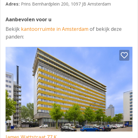
Adres:
Prins Bernhardplein 200, 1097 JB Amsterdam
BESCHIKBAARHEID
Aanbevolen voor u
In overleg.
Bekijk
kantoorruimte in Amsterdam
of bekijk deze
OPLEVERNIVEAU EN VOORZIENINGEN
panden:
De hoogwaardige turn-key kantoorruimte zal onder
andere worden opgeleverd inclusief:
- Huidige kantoorindeling.
- Gemeubileerde kantoorunits.
- Wifi-internet.
- Gezamenlijke pantry.
- Bar, koffiecorner en restaurant.
- Top koeling.
- Verlichtingsarmaturen.
- Bemande receptie.
James Wattstraat 77 K