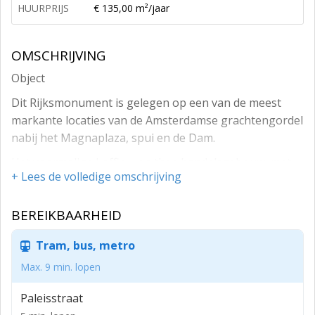
HUURPRIJS
€ 135,00 m²/jaar
OMSCHRIJVING
Object
Dit Rijksmonument is gelegen op een van de meest
markante locaties van de Amsterdamse grachtengordel
nabij het Magnaplaza, spui en de Dam.
Het voormalige koffie – en thee handelsgebouw, met
+ Lees de volledige omschrijving
haar karakteristieke gevel en interieur is voorzien van
twee entreepartijen en een parkeergarage
BEREIKBAARHEID
(automatisch parkeersysteem met diverse beschikbare
parkeerplekken.
Tram, bus, metro
Te Huur
Max. 9 min. lopen
Totaal ca. 542 m² als volgt verdeeld:
Paleisstraat
4e verdieping: