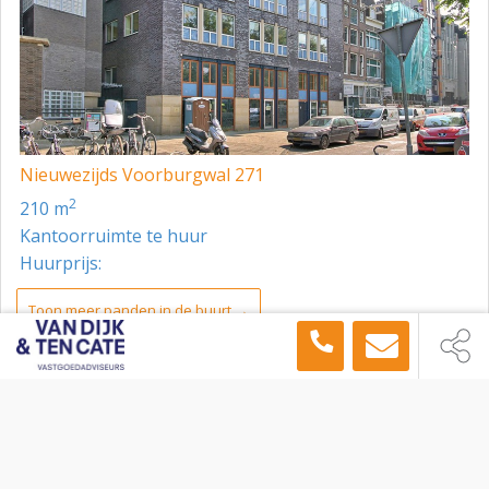
Nieuwezijds Voorburgwal 271
2
210 m
Kantoorruimte te huur
Huurprijs:
Toon meer panden in de buurt →
Kantoorruimte
Amsterdam
Raadhuisstraat 15, Amsterdam, 1016 DB