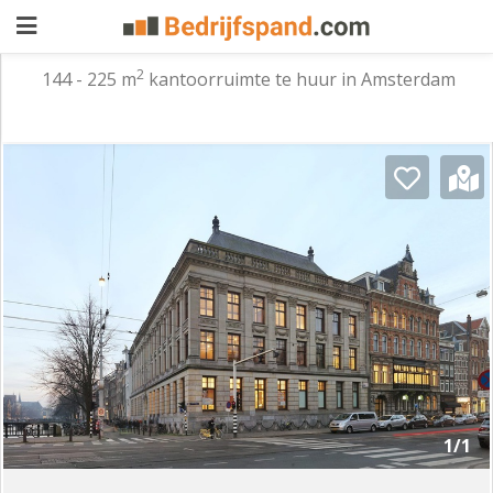
2
144 - 225 m
kantoorruimte te huur in Amsterdam
Pand
aanbieden
Pand
zoeken
Waarom
adverteren
Premium
adverteren
Blog
Registreren
1/1
Login