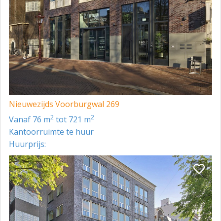
4e verdieping:
beschikbaar per direct.
Parkeren
Mogelijkheid tot het huren van meerdere
parkeerplaatsen in het naastgelegen automatische
parkeersysteem.
Nieuwezijds Voorburgwal 269
2
2
vanaf 76 m
tot 721 m
Kantoorruimte te huur
Huurprijs: