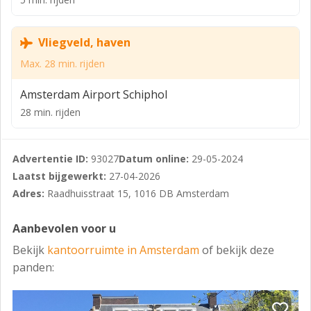
Huurtermijn
Vliegveld, haven
5 jaar, flexibele termijnen zijn bespreekbaar.
Max. 28 min. rijden
Huurprijsbetaling
In kwartaal of maand termijnen bij vooruitbetaling te
Amsterdam Airport Schiphol
voldoen.
28 min. rijden
Huurprijsaanpassing
Jaarlijks, conform de reeks
Advertentie ID:
93027
Datum online:
29-05-2024
consumentenprijsindexcijfers, reeks CPI Alle
Laatst bijgewerkt:
27-04-2026
Huishoudens (2015=100), zoals gepubliceerd door het
Adres:
Raadhuisstraat 15, 1016 DB Amsterdam
Centraal Bureau voor de Statistiek (CBS).
Aanbevolen voor u
Zekerheidstelling
Bekijk
kantoorruimte in Amsterdam
of bekijk deze
Een bankgarantie of waarborgsom ter grootte van
panden:
tenminste drie maanden huur en servicekosten te
vermeerderen met BTW.