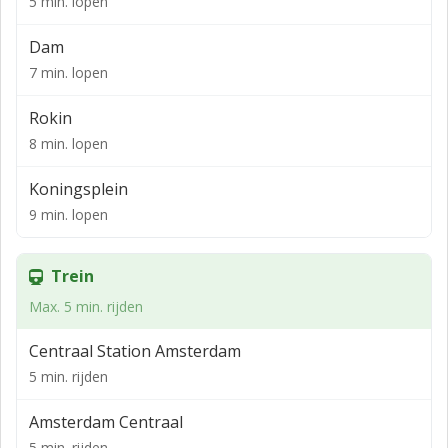
5 min. lopen
ca. 225 m²
Dam
4e verdieping:
7 min. lopen
ca. 144 m²
Rokin
Huurprijs
8 min. lopen
Kantoorruimte:
Koningsplein
4e verdieping:
9 min. lopen
€ 225,- per m² per jaar, exclusief BTW
4e verdieping:
Trein
€ 135,- per m² per jaar, exclusief BTW
Max. 5 min. rijden
Parkeren
Centraal Station Amsterdam
€ 3.400,- per parkeerplaats per jaar, exclusief BTW.
5 min. rijden
Voorschot servicekosten
Amsterdam Centraal
P.M.
5 min. rijden