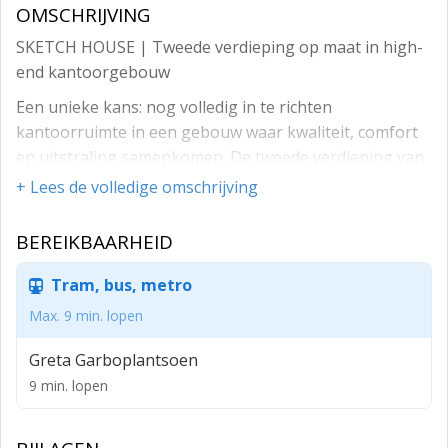
OMSCHRIJVING
SKETCH HOUSE | Tweede verdieping op maat in high-
end kantoorgebouw
Een unieke kans: nog volledig in te richten
kantoorruimte in een gebouw waar kwaliteit, comfort
en uitstraling samenkomen. De tweede verdieping van
Sketch House is casco beschikbaar en wordt in overleg
+ Lees de volledige omschrijving
met de huurder naar wens afgebouwd. Een ideale plek
voor bedrijven die maatwerk en representativiteit
BEREIKBAARHEID
zoeken.
Tram, bus, metro
De eerste, derde en vierde verdieping zijn volledig
verbouwd tot luxe kantoorruimten en reeds verhuurd.
Max. 9 min. lopen
De tweede verdieping is nu nog casco maar deze wordt
Greta Garboplantsoen
in overleg afgebouwd.
9 min. lopen
Het gebouw bevindt zich op een zichtlocatie en is
voorzien van een parkeergarage en een buitenterrein.