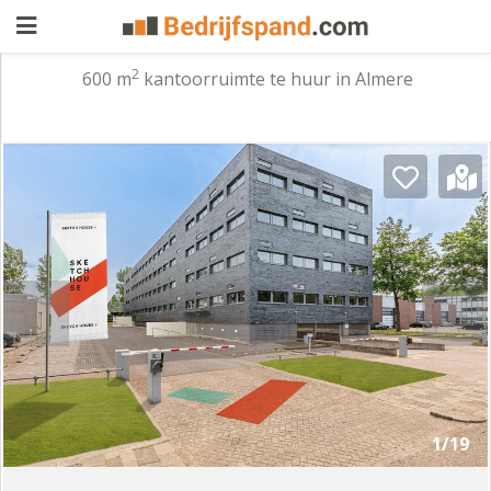
2
600 m
kantoorruimte te huur in Almere
Pand
aanbieden
Pand
zoeken
Waarom
adverteren
Premium
adverteren
Blog
Registreren
1/19
Login