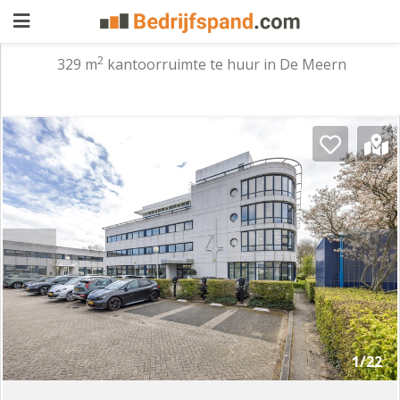
2
329 m
kantoorruimte te huur in De Meern
Pand
aanbieden
Pand
zoeken
Waarom
adverteren
Premium
adverteren
Blog
Registreren
1/22
Login