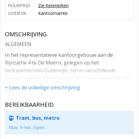
HUURPRIJS
Zie Kenmerken
GEBRUIK
Kantoorruimte
OMSCHRIJVING
ALGEMEEN
In het representatieve kantoorgebouw aan de
Rijnzathe 4 te De Meern, gelegen op het
bedrijventerrein Oudenrijn, zijn er verschillende
kantoorruimtes beschikbaar. De locatie kenmerkt zich
door een uitstekende bereikbaarheid door de nabijheid
+ Lees de volledige omschrijving
van de op- en afritten van de A2 en A12.
BEREIKBAARHEID
Het kantoorgebouw is een multi-tenant gebouw,
verdeeld over vier bouwlagen, met op de begane grond
Tram, bus, metro
representatieve centrale entree. Op de tweede
verdieping is een Business Center, waar diverse
Max. 9 min. lopen
kantoorunits beschikbaar zijn voor de verhuur.