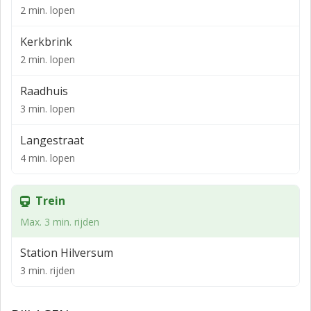
2 min. lopen
gemeenschappelijke ruimten.
OPLEVERINGSNIVEAU
Kerkbrink
2 min. lopen
Het gehuurde wordt in de huidige staat opgeleverd,
inclusief de navolgende voorzieningen:
Raadhuis
- Luchtbehandelingsinstallatie met topkoeling
3 min. lopen
- Parketvloer (deels)
Langestraat
- Antraciet kleurige vloertegels in kantoorkamers
4 min. lopen
- Sanitair
Trein
- Pantry met vaatwasser en koelkast (medegebruik)
Max. 3 min. rijden
- Kabelgoten
- Systeemplafond met inbouwarmaturen
Station Hilversum
3 min. rijden
LOCATIE
De 's-Gravelandseweg is een levendige winkelstraat