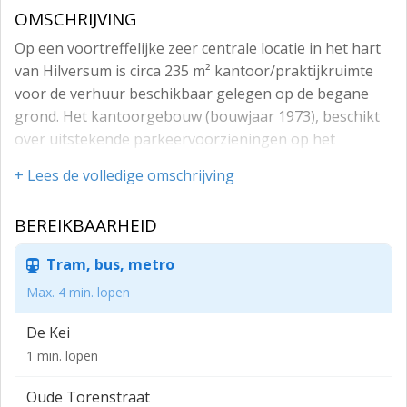
OMSCHRIJVING
Op een voortreffelijke zeer centrale locatie in het hart
van Hilversum is circa 235 m² kantoor/praktijkruimte
voor de verhuur beschikbaar gelegen op de begane
grond. Het kantoorgebouw (bouwjaar 1973), beschikt
over uitstekende parkeervoorzieningen op het
achtergelegen eigen parkeerterrein, wat uniek is voor
+ Lees de volledige omschrijving
een locatie zo centraal gelegen in centrum van
Hilversum. De verdiepingen beschikken over een eigen
BEREIKBAARHEID
entree aan en zijn zowel via het trappenhuis als per lift
toegankelijk.
Tram, bus, metro
BESCHIKBAARHEID
Max. 4 min. lopen
Unit 2 VERHUURD
De Kei
Unit 3 circa 235 m² kantoorruimte gelegen op de
1 min. lopen
begane grond aan de linkerzijde
Oude Torenstraat
De genoemde metrages zijn inclusief