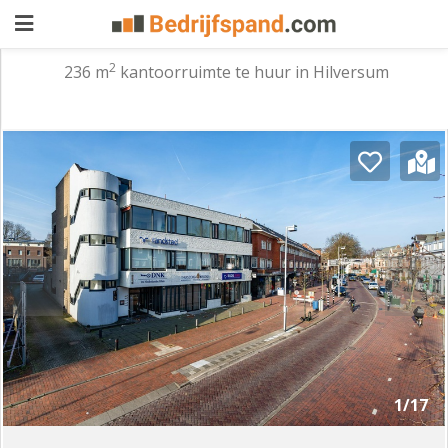
2
236 m
kantoorruimte te huur in Hilversum
Pand
aanbieden
Pand
zoeken
Waarom
adverteren
Premium
adverteren
Blog
Registreren
1/17
Login