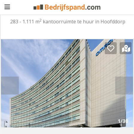
2
283 - 1.111 m
kantoorruimte te huur in Hoofddorp
Pand
aanbieden
Pand
zoeken
Waarom
adverteren
Premium
adverteren
Blog
Registreren
1/30
Login