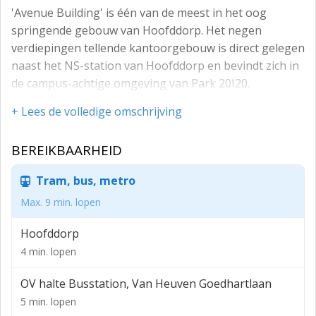
'Avenue Building' is één van de meest in het oog
springende gebouw van Hoofddorp. Het negen
verdiepingen tellende kantoorgebouw is direct gelegen
naast het NS-station van Hoofddorp en bevindt zich in
de campus-achtige omgeving van Park 20I20.
Het kantoorgebouw heeft een totaal verhuurbaar
+ Lees de volledige omschrijving
vloeroppervlak van 10.182 m² en beschikt over 191
parkeerplaatsen. Er is ca. 6.950 m² v.v.o. kantoorruimte
BEREIKBAARHEID
beschikbaar, verdeeld over de eerste tot en met de
zevende verdieping, elk 1.111 m² v.v.o. groot. Het
Tram, bus, metro
kantoorgebouw biedt tevens een grote archiefruimte
Max. 9 min. lopen
aan op de begane grond van 113 m² v.v.o.
Hoofddorp
Avenue Building is opgeleverd in 2001 en beschikt
4 min. lopen
zowel over een energielabel A als een BREAAM-NL In-
Use "very good" certificaat.
OV halte Busstation, Van Heuven Goedhartlaan
De gezamenlijke entree/ontvangstruimte met
5 min. lopen