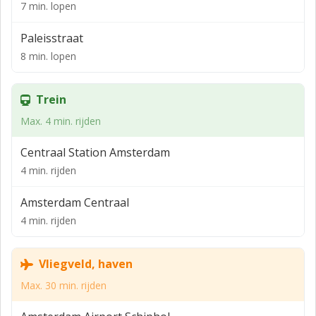
7 min. lopen
- Energielabel E;
- Oplevering in overleg.
Paleisstraat
8 min. lopen
Dit indrukwekkende object heeft 5 lagen en biedt volop
mogelijkheden voor transformatie. En dat allemaal op
een absolute toplocatie, op loopafstand van Centraal
Trein
Station Amsterdam en de Dam.
Max. 4 min. rijden
OPPERVLAKTES CONFORM NEN 2580
Centraal Station Amsterdam
Begane grond
4 min. rijden
256,30 m² BVO
Amsterdam Centraal
217,10 m² VVO
4 min. rijden
Eerste verdieping
155,30 m² BVO
Vliegveld, haven
126,20 m² VVO
Max. 30 min. rijden
Tweede verdieping