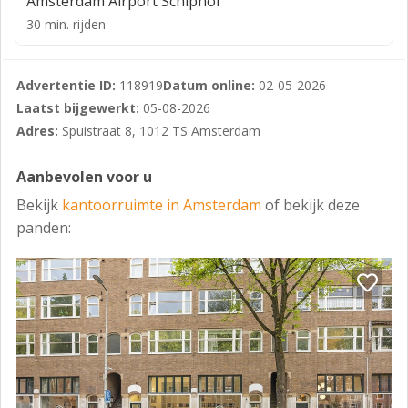
Amsterdam Airport Schiphol
155,30 m² BVO
30 min. rijden
127,70 m² VVO
Derde verdieping
Advertentie ID:
118919
Datum online:
02-05-2026
Laatst bijgewerkt:
05-08-2026
155,30 m² BVO
Adres:
Spuistraat 8, 1012 TS Amsterdam
115,40 m² VVO
Aanbevolen voor u
Vierde verdieping
Bekijk
kantoorruimte in Amsterdam
of bekijk deze
23,50 m² vides> 4m
panden:
88,70 m² BVO
35,90 m² VVO
TOTAAL
810,90 m² BVO
622,20 m² VVO
Plattegronden zijn te zien achter de foto's.