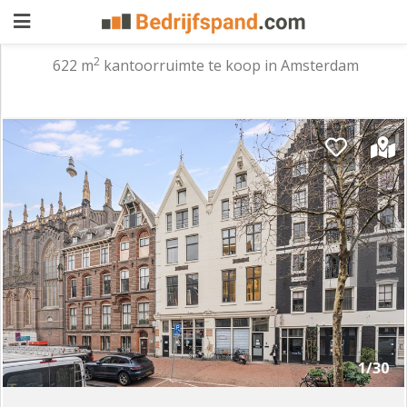
2
622 m
kantoorruimte te koop in Amsterdam
Pand
aanbieden
Pand
zoeken
Waarom
adverteren
Premium
adverteren
Blog
Registreren
1/30
Login