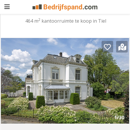
2
464 m
kantoorruimte te koop in Tiel
Pand
aanbieden
Pand
zoeken
Waarom
adverteren
Premium
adverteren
Blog
Registreren
1/30
Login