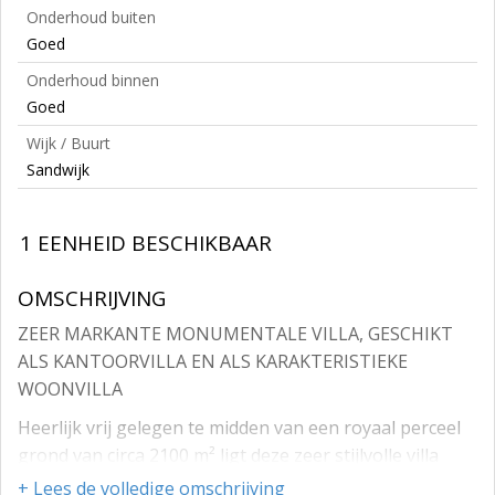
Onderhoud buiten
Goed
Onderhoud binnen
Goed
Wijk / Buurt
Sandwijk
1 EENHEID BESCHIKBAAR
OMSCHRIJVING
ZEER MARKANTE MONUMENTALE VILLA, GESCHIKT
ALS KANTOORVILLA EN ALS KARAKTERISTIEKE
WOONVILLA
Heerlijk vrij gelegen te midden van een royaal perceel
grond van circa 2100 m² ligt deze zeer stijlvolle villa
'Beaucoin', die oorspronkelijk omstreeks 1885 werd
+ Lees de volledige omschrijving