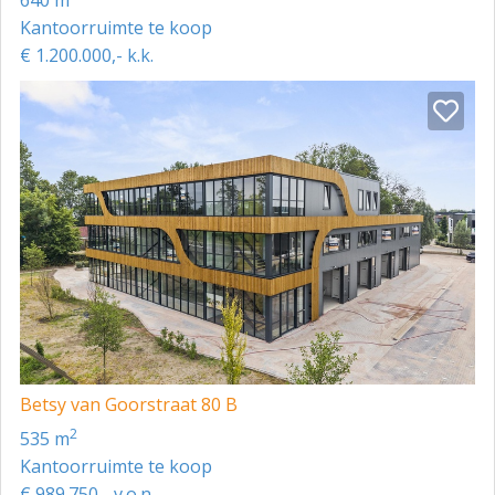
640 m
Kantoorruimte te koop
€ 1.200.000,- k.k.
Betsy van Goorstraat 80 B
2
535 m
Kantoorruimte te koop
€ 989.750,- v.o.n.