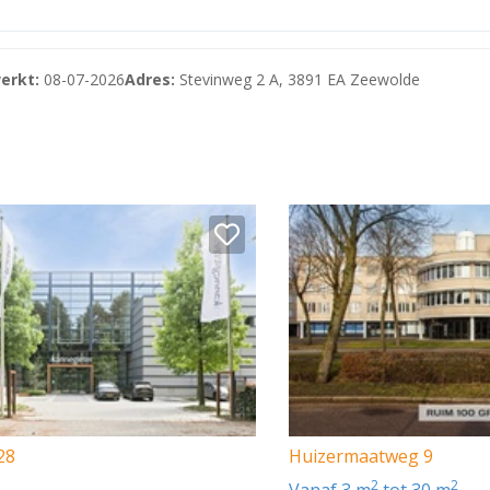
erkt:
08-07-2026
Adres:
Stevinweg 2 A, 3891 EA Zeewolde
en glas, onderhoud lift e.d.)
. BTW
28
Huizermaatweg 9
2
2
vanaf 3 m
tot 30 m