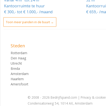
- Er zijn ook meer kantoren zijn beschikbaar:
Kantoorruimte te huur
Kantoorrui
Unit 2: 35 m² voor € 437,50,- per maand
€ 300,- tot € 1.000,- /maand
€ 659,- /ma
Unit 5: 18 m² voor € 225,- per maand
Toon meer panden in de buurt →
Unit 6: 18 m² voor € 225,- per maand
Per unit zijn de bijkomende kosten:
Servicekosten € 1,17 per m² per maand
Steden
Voorschot gas, elektra en water € 5,42 per m² per maand
Rotterdam
Den Haag
Utrecht
Breda
Amsterdam
Haarlem
Amersfoort
© 2008 - 2026 Bedrijfspand.com |
Privacy & cookie
Condensatorweg 54, 1014 AX, Amsterdam