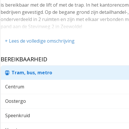
is bereikbaar met de lift of met de trap. In het kantorenco
bedrijven gevestigd. Op de begane grond zijn detailhandel-,
onderverdeeld in 2 ruimten en zijn met elkaar verbonden me
pand aan de Stevinweg 2 in Zeewolde!
Indeling:
+ Lees de volledige omschrijving
Via de gezamenlijke entree is toegang tot de lift en het tr
overzicht van de aanwezige bedrijven.
BEREIKBAARHEID
2e Verdieping:
Tram, bus, metro
Dit is een heerlijke ruimte om ongestoord je werk te kunne
uitzicht over het centrum van Zeewolde.
Centrum
Deze ruimte is voorzien van een eigen glasvezelaansluiting
Oostergo
Op de verdieping is een gezamenlijk toiletgroep aanwezig,
Het gaat hier om een heel fijne locatie. Er is altijd meer da
Speenkruid
het winkelcentrum liggen hier aan je voeten.
Kenmerken: