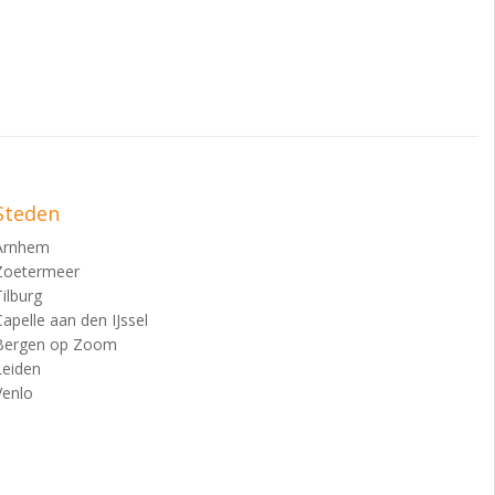
Steden
Arnhem
Zoetermeer
Tilburg
Capelle aan den IJssel
Bergen op Zoom
Leiden
Venlo