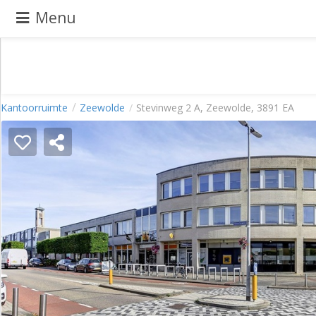
Menu
Pand
Kantoorruimte
Zeewolde
Stevinweg 2 A, Zeewolde, 3891 EA
aanbieden
Pand
zoeken
Waarom
adverteren
Premium
adverteren
Blog
Registreren
Login