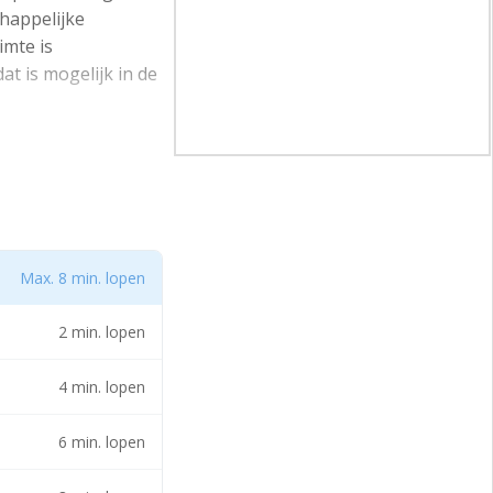
chappelijke
imte is
t is mogelijk in de
leau met een
Max. 8 min. lopen
 een prachtig
2 min. lopen
4 min. lopen
lle faciliteiten van
6 min. lopen