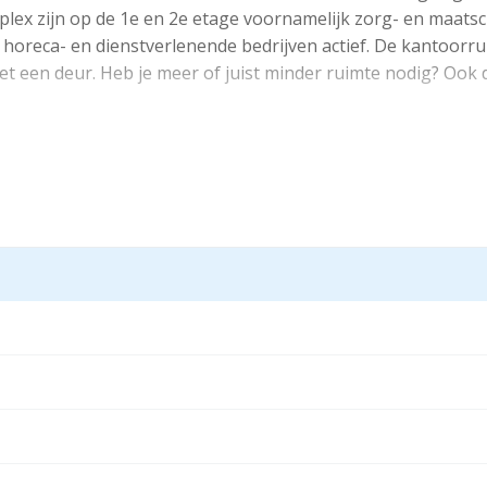
mplex zijn op de 1e en 2e etage voornamelijk zorg- en maats
 horeca- en dienstverlenende bedrijven actief. De kantoorru
t een deur. Heb je meer of juist minder ruimte nodig? Ook da
appenhuis. Bij de ingang vind je de brievenbussen en een tab
n doen. Het kantoor ligt aan het einde van de gang en heeft
, verwarming en een airco.
 een wachtruimte en een pantry.
n voldoende gratis parkeergelegenheid direct voor de deur en a