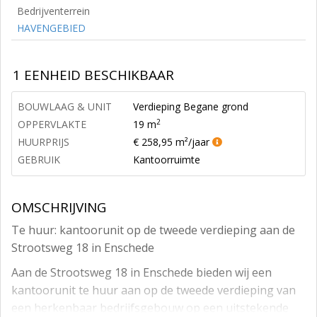
Bedrijventerrein
HAVENGEBIED
1 EENHEID BESCHIKBAAR
BOUWLAAG & UNIT
Verdieping Begane grond
2
OPPERVLAKTE
19 m
HUURPRIJS
€ 258,95 m²/jaar
GEBRUIK
Kantoorruimte
OMSCHRIJVING
Te huur: kantoorunit op de tweede verdieping aan de
Strootsweg 18 in Enschede
Aan de Strootsweg 18 in Enschede bieden wij een
kantoorunit te huur aan op de tweede verdieping van
een herkenbaar bedrijfsgebouw op een uitstekende