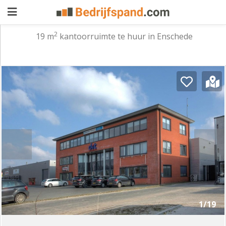
2
19 m
kantoorruimte te huur in Enschede
Pand
aanbieden
Pand
zoeken
Waarom
adverteren
Premium
adverteren
Blog
Registreren
1/19
Login