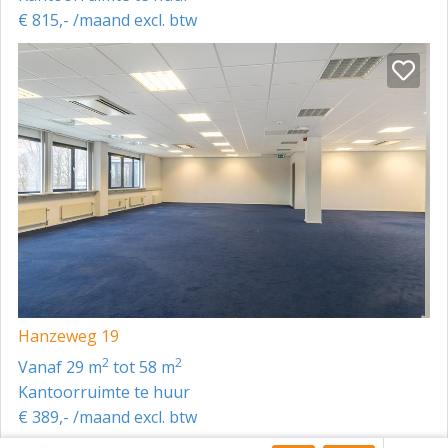
vermelde gegevens enig recht worden ontleend.
€ 815,- /maand excl. btw
Nadrukkelijk is vermeld dat deze
informatieverstrekking niet als een aanbieding of
offerte mag worden beschouwd.
Hanzeweg 19
2
2
vanaf 29 m
tot 58 m
Kantoorruimte te huur
€ 389,- /maand excl. btw