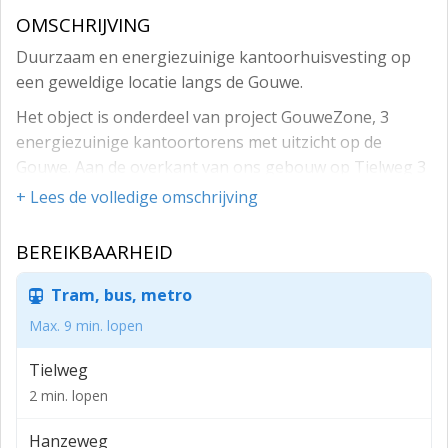
OMSCHRIJVING
Duurzaam en energiezuinige kantoorhuisvesting op
een geweldige locatie langs de Gouwe.
Het object is onderdeel van project GouweZone, 3
energiezuinige kantoortorens met uitzicht op de
Gouwe. Aan de overkant van ons gebouw op Tielweg 3
bevindt zich ons eigen horecaconcept Zones Puur Food
+ Lees de volledige omschrijving
& Drinks. Met heerlijke broodjes en frisse salades of
om de dag een andere goed gevulde soep. Alles om
BEREIKBAARHEID
jouw scherp te houden. Met natuurlijk een ongekend
gastvrije glimlach!
Tram, bus, metro
Groenverklaring: project GouweZone is door
Max. 9 min. lopen
Agentschap NL uitgeroepen tot een van de
Tielweg
duurzaamste panden van Nederland en heeft hiervoor
2 min. lopen
de prestigieuze Groenverklaring voor zeer duurzame
utiliteitsbouw ontvangen.
Hanzeweg