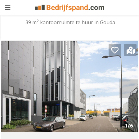
2
39 m
kantoorruimte te huur in Gouda
Pand
aanbieden
Pand
zoeken
Waarom
adverteren
Premium
adverteren
Blog
Registreren
1/6
Login