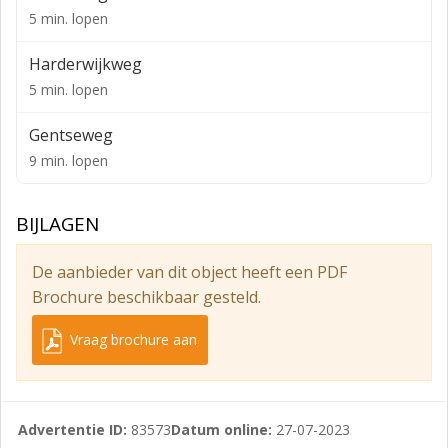
Beschikbaarheid:
5 min. lopen
Unit 2.01
Harderwijkweg
- 42,5 m² (VVO)
5 min. lopen
- 3 werkplekken
Gentseweg
- €905,00 exclusief. Mogelijkheid tot het huren van een
9 min. lopen
parkeerplek.
Unit 2.02
BIJLAGEN
- 42,5 m² (VVO)
De aanbieder van dit object heeft een PDF
- 3 werkplekken
Brochure beschikbaar gesteld.
- € 1.050,00 exclusief. Mogelijkheid tot het huren van
Vraag brochure aan
een parkeerplek.
Unit 2.39,4 m² (VVO)
- 2 werkplekken
Advertentie ID:
83573
Datum online:
27-07-2023