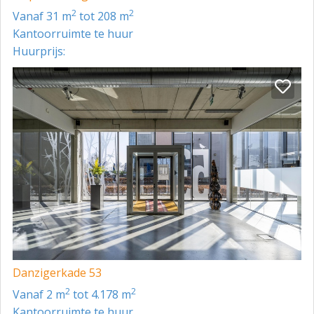
bereikbaar via de metro en met de buslijnen 35, 37, 38,
2
2
vanaf 31 m
tot 208 m
91 en 94. Het veerpontje (NDSM werfveer) vaart
Kantoorruimte te huur
regelmatig van en naar Amsterdam Centraal Station en
Huurprijs:
meert aan op circa 10 minuten loopafstand van ‘The
Curve’.
Servicekosten
€ 75,- per m² per jaar (inclusief gas, water, licht etc. )
Indexering
Jaarlijks, op basis van de consumentenprijsindex (CPI)
2015=100, reeks alle huishoudens, zoals gepubliceerd
door het Centraal Bureau voor de Statistiek (CBS).
Opleveringsniveau
– representatieve entree;
Danzigerkade 53
– hoogwaardige toiletfaciliteiten per verdieping,
2
2
vanaf 2 m
tot 4.178 m
alsmede een
Kantoorruimte te huur