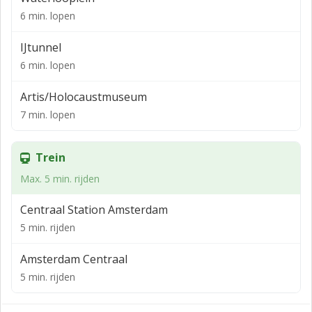
ruimte beschikbaar.
6 min. lopen
Adres
IJtunnel
Valkenburgerstraat 167A
6 min. lopen
Stad
Artis/Holocaustmuseum
Amsterdam.
7 min. lopen
Buurt
Centrum.
Trein
Beschikbaarheid
Max. 5 min. rijden
Circa 188 m² v.v.o. kantoor-/bedrijfsruimte gelegen op
Centraal Station Amsterdam
de begane grond
5 min. rijden
Bereikbaarheid per OV
Amsterdam Centraal
Haltes Waterlooplein, Artis en Kadijksplein bevinden
5 min. rijden
zich op loopafstand.
Bereikbaarheid per auto