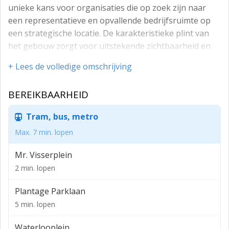
unieke kans voor organisaties die op zoek zijn naar
een representatieve en opvallende bedrijfsruimte op
een strategische locatie. De karakteristieke plint van
het gebouw zorgt voor uitstekende zichtbaarheid en
biedt volop mogelijkheden om uw onderneming
+ Lees de volledige omschrijving
optimaal te presenteren aan het voorbijgaande
publiek.
BEREIKBAARHEID
De ligging op de grens van de historische binnenstad
en de geliefde Plantagebuurt maakt deze locatie
Tram, bus, metro
bijzonder aantrekkelijk. In de directe omgeving
Max. 7 min. lopen
bevinden zich tal van gezellige horecagelegenheden,
terrassen en culturele hotspots. Met onder andere de
Mr. Visserplein
Nieuwmarkt op loopafstand profiteert u hier van een
2 min. lopen
levendige en dynamische omgeving die bijdraagt aan
Plantage Parklaan
een prettige werkomgeving voor zowel medewerkers
als bezoekers.
5 min. lopen
Voor de verhuur is er ongeveer 188 m² commerciële
Waterlooplein