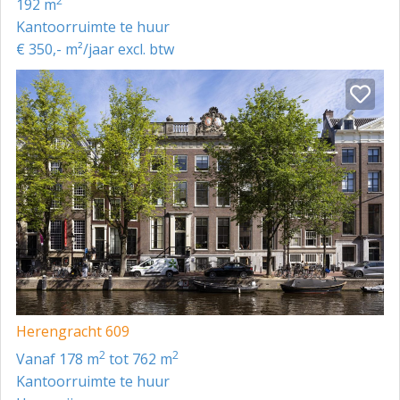
2
192 m
Kantoorruimte te huur
€ 350,- m²/jaar excl. btw
Herengracht 609
2
2
vanaf 178 m
tot 762 m
Kantoorruimte te huur