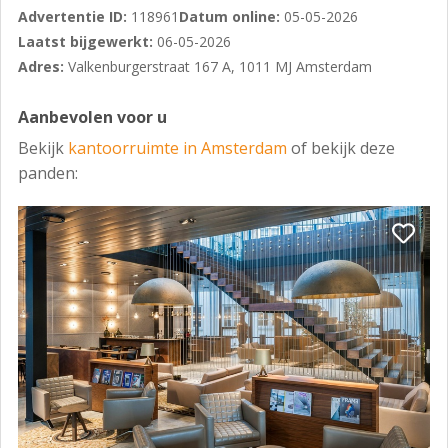
Advertentie ID:
118961
Datum online:
05-05-2026
Met de auto is het object goed bereikbaar via de IJ-
Laatst bijgewerkt:
06-05-2026
tunnel, die directe aansluiting biedt op de belangrijkste
Adres:
Valkenburgerstraat 167 A, 1011 MJ Amsterdam
uitvalswegen rondom Amsterdam.
Aanbevolen voor u
Beschikbaar per
Bekijk
kantoorruimte in Amsterdam
of bekijk deze
Per direct.
panden:
Opleverniveau
As is.
Energielabel
C.
Minimale huurtermijn
5 + 5 jaar. (Langer of korter in overleg).
Huurprijs ruimte
€ 325 per m² per jaar.