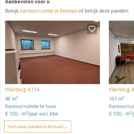
Aanbevolen voor u
Bekijk
kantoorruimte in Eemnes
of bekijk deze panden:
Vlierberg 4 11A
Vlierberg 4
2
2
46 m
101 m
Kantoorruimte te huur
Kantoorrui
€ 100,- m²/jaar excl. btw
€ 100,- m²/
Toon meer panden in de buurt →