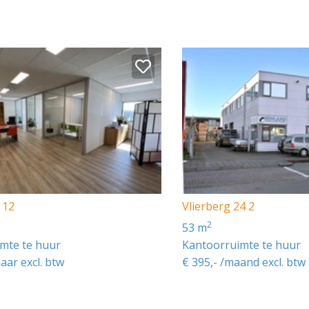
 12
Vlierberg 24 2
2
53 m
mte te huur
Kantoorruimte te huur
jaar excl. btw
€ 395,- /maand excl. btw