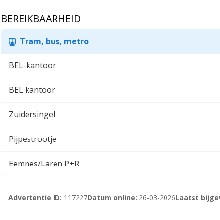
BEREIKBAARHEID
Tram, bus, metro
BEL-kantoor
BEL kantoor
Zuidersingel
Pijpestrootje
Eemnes/Laren P+R
Advertentie ID:
117227
Datum online:
26-03-2026
Laatst bijge