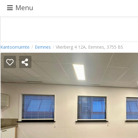
Menu
Pand
Kantoorruimte
Eemnes
Vlierberg 4 12A, Eemnes, 3755 BS
aanbieden
Pand
zoeken
Waarom
adverteren
Premium
adverteren
Blog
Registreren
Login