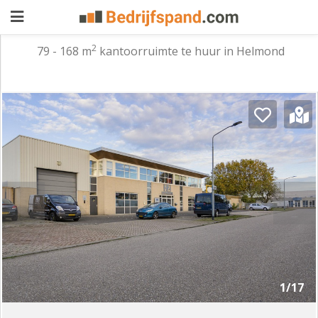
2
79 - 168 m
kantoorruimte te huur in Helmond
Pand
aanbieden
Pand
zoeken
Waarom
adverteren
Premium
adverteren
Blog
Registreren
1/17
Login