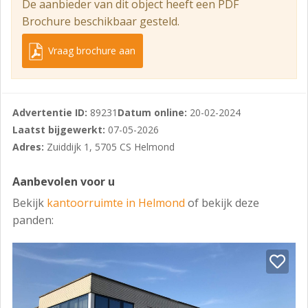
De aanbieder van dit object heeft een PDF
Kantoorruimte unit 4: VERHUURD.
Brochure beschikbaar gesteld.
Servicekosten:
Vraag brochure aan
In nader overleg te bepalen.
Parkeren:
In overleg.
Advertentie ID:
89231
Datum online:
20-02-2024
Huurtermijn:
Laatst bijgewerkt:
07-05-2026
Adres:
Zuiddijk 1, 5705 CS Helmond
In overleg.
Opzegtermijn:
Aanbevolen voor u
In overleg.
Bekijk
kantoorruimte in Helmond
of bekijk deze
panden:
Aanvaarding:
In overleg.
Huurprijsbetaling:
De huurbetaling per maand inclusief BTW en overige