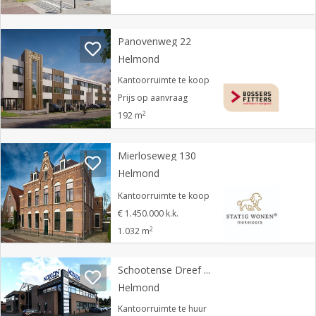
Panovenweg 22
Helmond
Kantoorruimte te koop
Prijs op aanvraag
2
192 m
Mierloseweg 130
Helmond
Kantoorruimte te koop
€ 1.450.000 k.k.
2
1.032 m
Schootense Dreef 27
Helmond
Kantoorruimte te huur