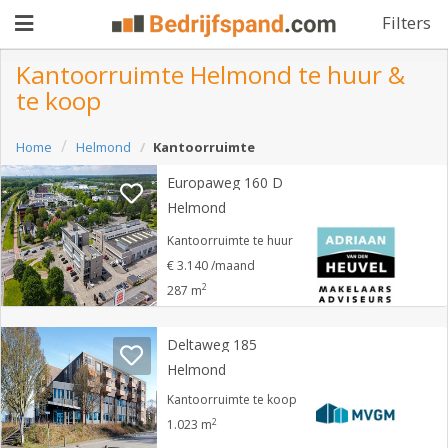
Filters
Kantoorruimte Helmond te huur &
te koop
Pand
Home
Helmond
Kantoorruimte
aanbieden
Pand
Europaweg 160 D
zoeken
Helmond
Waarom
Kantoorruimte te huur
€ 3.140 /maand
adverteren
Premium
2
287 m
adverteren
Blog
Deltaweg 185
Helmond
Registreren
Kantoorruimte te koop
2
1.023 m
Login