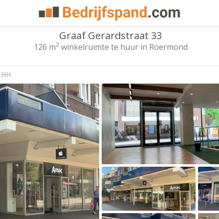
Graaf Gerardstraat 33
2
126 m
winkelruimte te huur in Roermond
1 HH