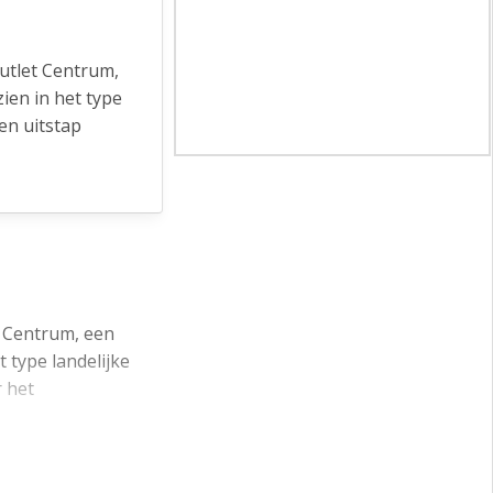
utlet Centrum,
ien in het type
een uitstap
tominuten
deel van het
at voor
t Centrum, een
ein die met
 type landelijke
imte op de
r het
jk via een
uten bereikbaar.