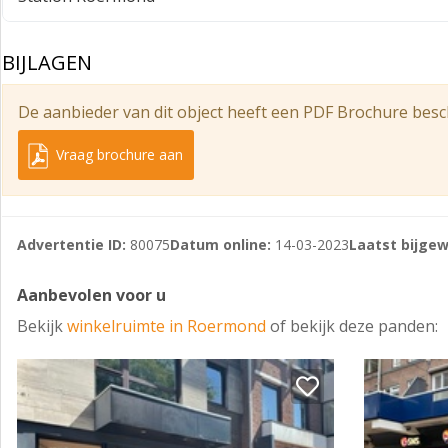
Aanvaarding
Per direct te aanvaarden.
BIJLAGEN
De aanbieder van dit object heeft een PDF Brochure besc
Vraag brochure aan
Advertentie ID:
80075
Datum online:
14-03-2023
Laatst bijgew
Aanbevolen voor u
Bekijk
winkelruimte in Roermond
of bekijk deze panden: