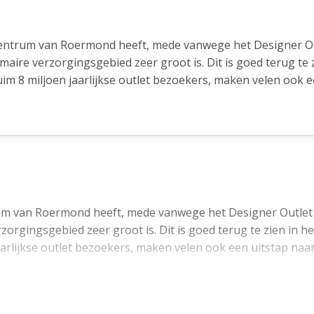
 centrum van Roermond heeft, mede vanwege het Designer O
ire verzorgingsgebied zeer groot is. Dit is goed terug te z
 ruim 8 miljoen jaarlijkse outlet bezoekers, maken velen ook 
enlo, Nijmegen, Maastricht en Eindhoven zijn met enkele au
imte is gelegen aan de Graaf Gerardstraat en daarmee onder
aast de A-Mac store betreft het een locatie die garant sta
trum van Roermond heeft, mede vanwege het Designer Outle
orzieningen zoals het NS Station en het bruisende Munsterpl
gingsgebied zeer groot is. Dit is goed terug te zien in het
m bezoekers. Het object beschikt over circa 126 m² winkelru
 jaarlijkse outlet bezoekers, maken velen ook een uitstap naa
 van eveneens circa 126 m². De begane grond is toegankeli
parkeerterrein/expeditiehof aan de achterzijde.
 Nijmegen, Maastricht en Eindhoven zijn met enkele automin