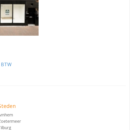
l. BTW
Steden
Arnhem
Zoetermeer
Tilburg