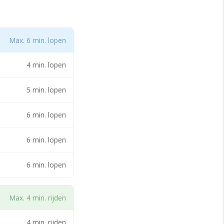
n vanwege
van het
armtegordijn
oor winkelend
Max. 6 min. lopen
 diverse terrassen
alsmede een goed
4 min. lopen
n losmogelijkheden
zoals het
 van de N280
5 min. lopen
tion dat zich
nwege voorzieningen
6 min. lopen
e, toilet en pantry-
6 min. lopen
6 min. lopen
 het Roercenter en
rt-Roermond-Grens
Max. 4 min. rijden
minuten loopafstand
4 min. rijden