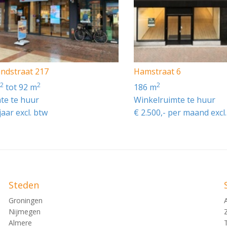
ndstraat 217
Hamstraat 6
2
2
2
m
tot 92 m
186 m
te te huur
Winkelruimte te huur
jaar excl. btw
€ 2.500,- per maand exc
Steden
Groningen
Nijmegen
Almere