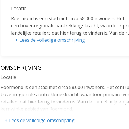
Locatie
Roermond is een stad met circa 58.000 inwoners. Het
een bovenregionale aantrekkingskracht, waardoor prima
landelijke retailers dat hier terug te vinden is. Van de
naar het kernwinkelgebied van Roermond.
+ Lees de volledige omschrijving
De uitvalswegen, zoals de N280, A73 en A2 richting V
bereikbaar.
OMSCHRIJVING
Object
Locatie
De tot voorheen bij Pearle in gebruik zijnde winkelru
kernwinkelgebied. Door de ligging tegenover HEMA en n
Roermond is een stad met circa 58.000 inwoners. Het cen
winkelend publiek. Voor het overige ligt het nabij vo
bovenregionale aantrekkingskracht, waardoor primaire verzor
haar diverse terrassen een rustpunt is voor de centru
retailers dat hier terug te vinden is. Van de ruim 8 miljoen
begane grond, alsmede een goed bereikbaar souterrain
kernwinkelgebied van Roermond.
dubbele entree met laad- en losmogelijkheden via het 
De uitvalswegen, zoals de N280, A73 en A2 richting Venlo,
+ Lees de volledige omschrijving
Opleveringsniveau