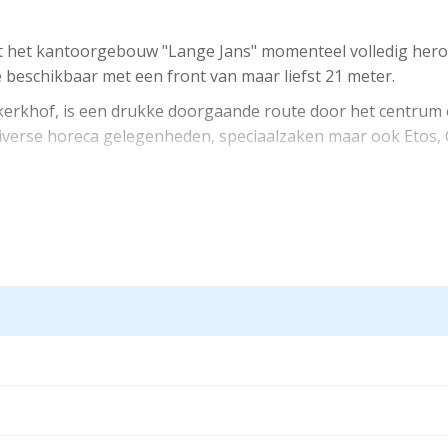
dt het kantoorgebouw "Lange Jans" momenteel volledig hero
 beschikbaar met een front van maar liefst 21 meter.
kerkhof, is een drukke doorgaande route door het centrum 
iverse horeca gelegenheden, speciaalzaken maar ook Etos, Ga
eigen aansluiting voor elektriciteit en water.