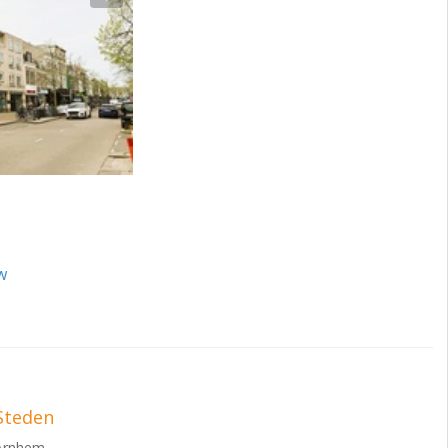
onsumentenprijsindex
w
Steden
Arnhem