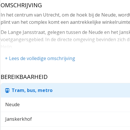
OMSCHRIJVING
ca. 35 m² gelegen in de kelder
In het centrum van Utrecht, om de hoek bij de Neude, wor
Frontbreedte
plint van het complex komt een aantrekkelijke winkelruimte
ruim. 21 meter (bruto)
De Lange Jansstraat, gelegen tussen de Neude en het Jans
Opleveringsniveau
voetgangersgebied. In de directe omgeving bevinden zich d
Heijn.
De winkelruimte wordt casco verhuurd.
Vloeroppervlak (BVO)
+ Lees de volledige omschrijving
Huurprijs
ca. 90 m² gelegen op de begane grond
€ 3.500,- per maand exclusief BTW
BEREIKBAARHEID
ca. 35 m² gelegen in de kelder
Servicekosten
Frontbreedte
Er zijn geen servicekosten, de winkel beschikt over een 
Tram, bus, metro
ruim. 21 meter (bruto)
Huurtermijn
Neude
Opleveringsniveau
In overleg.
De winkelruimte wordt casco verhuurd.
Janskerkhof
Huurbetaling
Huurprijs
Per maand vooruit.