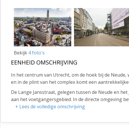
Bekijk
4 foto's
EENHEID OMSCHRIJVING
In het centrum van Utrecht, om de hoek bij de Neude
en in de plint van het complex komt een aantrekkelijk
De Lange Jansstraat, gelegen tussen de Neude en het
aan het voetgangersgebied. In de directe omgeving be
Gall & Gall en Albert Heijn.
+ Lees de volledige omschrijving
Vloeroppervlak (BVO)
ca. 90 m² gelegen op de begane grond