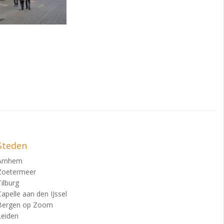
Steden
Arnhem
Zoetermeer
Tilburg
Capelle aan den IJssel
Bergen op Zoom
Leiden