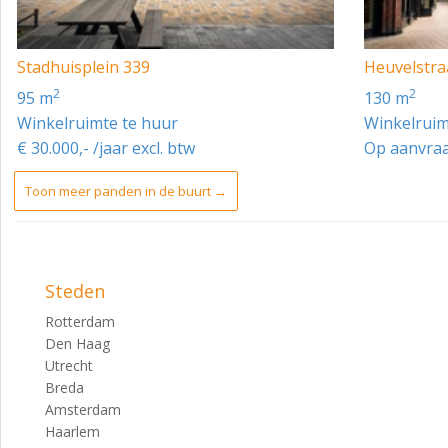
Stadhuisplein 339
Heuvelstra
2
2
95 m
130 m
Winkelruimte te huur
Winkelruim
€ 30.000,- /jaar excl. btw
Op aanvra
Toon meer panden in de buurt →
Steden
Rotterdam
Den Haag
Utrecht
Breda
Amsterdam
Haarlem