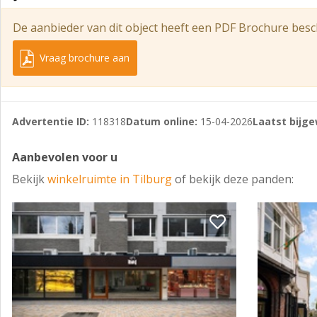
Alle door ons verstrekte informatie is geheel vrijblijvend.
De aanbieder van dit object heeft een PDF Brochure besc
afkomstig.
Vraag brochure aan
Advertentie ID:
118318
Datum online:
15-04-2026
Laatst bijge
Aanbevolen voor u
Bekijk
winkelruimte in Tilburg
of bekijk deze panden: