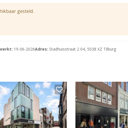
 Alle gegevens zijn met zorg samengesteld en uit ons inzien
hikbaar gesteld.
werkt:
19-06-2026
Adres:
Stadhuisstraat 2 04, 5038 XZ Tilburg