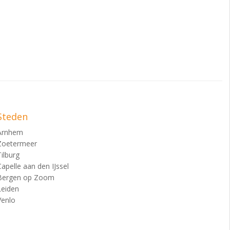
Steden
Arnhem
Zoetermeer
Tilburg
Capelle aan den IJssel
Bergen op Zoom
Leiden
Venlo