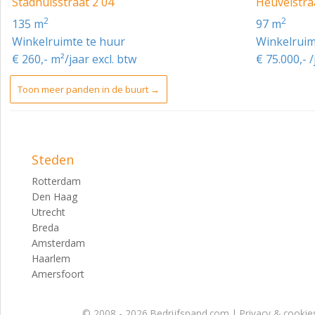
Stadhuisstraat 2 04
Heuvelstra
2
2
135 m
97 m
Winkelruimte te huur
Winkelruim
€ 260,- m²/jaar excl. btw
€ 75.000,- /
Toon meer panden in de buurt →
Steden
Rotterdam
Den Haag
Utrecht
Breda
Amsterdam
Haarlem
Amersfoort
© 2008 - 2026 Bedrijfspand.com |
Privacy & cookie