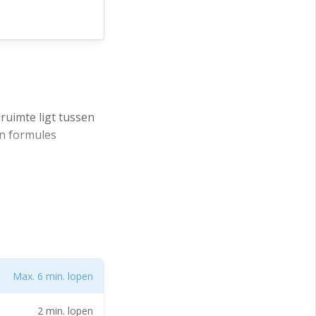
 circa 26 m² op
erhuurd wordt
ruimte ligt tussen
 met toilet en
jn formules
ergarage van de
a 26 m² op de
rd wordt het casco,
Max. 6 min. lopen
pantryopstelling en
2 min. lopen