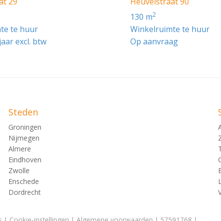
at 29
Heuvelstraat 90
2
130 m
te te huur
Winkelruimte te huur
jaar excl. btw
Op aanvraag
Steden
Groningen
Nijmegen
Almere
Eindhoven
Zwolle
Enschede
Dordrecht
s
|
Cookie-instellingen
|
Algemene voorwaarden
| 57591768 |