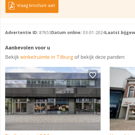
Vraag brochure aan
Advertentie ID:
87653
Datum online:
03-01-2024
Laatst bijgew
Aanbevolen voor u
Bekijk
winkelruimte in Tilburg
of bekijk deze panden: