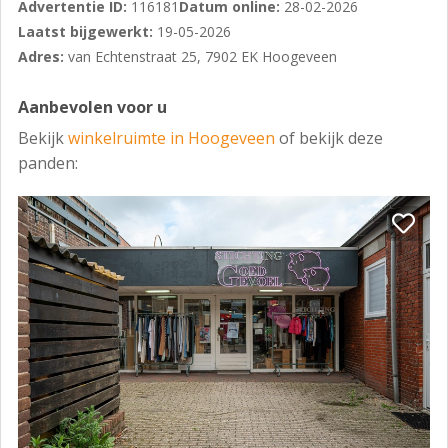
Advertentie ID:
116181
Datum online:
28-02-2026
- Inbouwverlichting
Laatst bijgewerkt:
19-05-2026
- Internetaansluiting
Adres:
van Echtenstraat 25, 7902 EK Hoogeveen
- Kamerindeling
Aanbevolen voor u
- Laminaat
Bekijk
winkelruimte in Hoogeveen
of bekijk deze
- Mogelijkheid reclame op achtergevel bij
panden:
parkeerterrein
- Pantry
- Reclame mogelijk op de gevel
- Stucwerkplafond
- Systeemplafond
- Telefonieaansluiting
- Toiletruimte
- Wandradiatoren