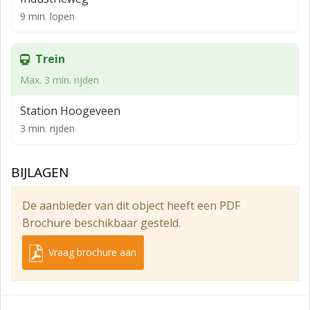
maatschappelijke dienstverlening.
9 min. lopen
Als gebruiker bent u zelf verantwoordelijk om navraag
te doen naar het actuele bestemmingsplan bij de
Trein
gemeente. Aan deze omschrijving kunnen geen
Max. 3 min. rijden
rechten worden ontleend.
Station Hoogeveen
OPLEVERINGSNIVEAU
3 min. rijden
Het object wordt zeer compleet opgeleverd en is onder
meer voorzien van:
BIJLAGEN
- Achteringang
- Betonvloer
De aanbieder van dit object heeft een PDF
Brochure beschikbaar gesteld.
- Brandpreventiemiddelen
- Cv- installatie
Vraag brochure aan
- Datapunten en kabelgoten
- Dubbele beglazing