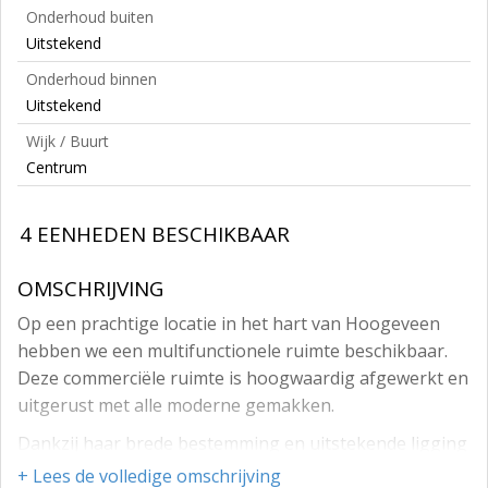
Onderhoud buiten
Uitstekend
Onderhoud binnen
Uitstekend
Wijk / Buurt
Centrum
4 EENHEDEN BESCHIKBAAR
OMSCHRIJVING
Op een prachtige locatie in het hart van Hoogeveen
hebben we een multifunctionele ruimte beschikbaar.
Deze commerciële ruimte is hoogwaardig afgewerkt en
uitgerust met alle moderne gemakken.
Dankzij haar brede bestemming en uitstekende ligging
in de buurt van de parkeerterreinen aan zowel de Van
+ Lees de volledige omschrijving