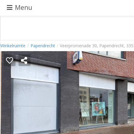
Menu
Pand
Winkelruimte
Papendrecht
Veerpromenade 30, Papendrecht, 33
aanbieden
Pand
zoeken
Waarom
adverteren
Premium
adverteren
Blog
Registreren
Login