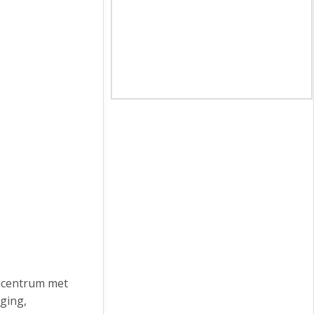
lcentrum met
rging,