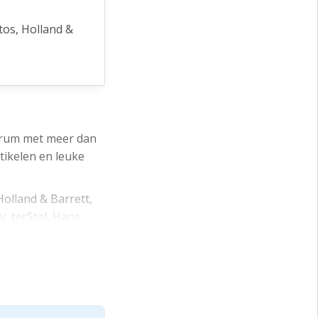
tos, Holland &
Nelson, Shoeby,
s (De
arkeerterreinen
trum met meer dan
tikelen en leuke
Holland & Barrett,
 middels een
, terStal, Hans
De Overtoom en De
e zone).