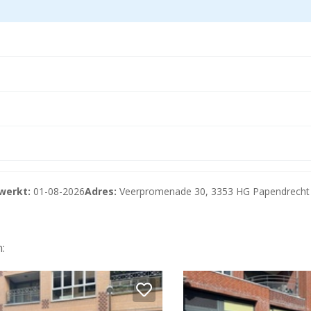
zone (BIZ). Ondernemers en pandeigenaren investeren midd
ijdrage voor een gebruiker/huurder € 750,--.
werkt:
01-08-2026
Adres:
Veerpromenade 30, 3353 HG Papendrecht
:
r.