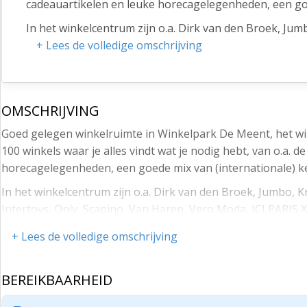
cadeauartikelen en leuke horecagelegenheden, een goe
In het winkelcentrum zijn o.a. Dirk van den Broek, Jum
Barrett, Intertoys, Only, Scapino, Van Haren, Vero Mod
+ Lees de volledige omschrijving
terStal, Hans Anders, modeboetieks, kap- en beautysa
Bereikbaarheid en parkeren:
OMSCHRIJVING
Het winkelcentrum is goed te bereiken met de auto en
Overtoom en De Meent), waar de eerste 2 uur gratis z
Goed gelegen winkelruimte in Winkelpark De Meent, het 
(blauwe zone).
100 winkels waar je alles vindt wat je nodig hebt, van o.a.
horecagelegenheden, een goede mix van (internationale) k
Bedrijveninvesteringszone (BIZ):
In het winkelcentrum zijn o.a. Dirk van den Broek, Jumbo, K
Het centrum van Papendrecht is een bedrijveninveste
Intertoys, Only, Scapino, Van Haren, Vero Moda, ICI PARIS 
bijdrage gezamenlijk in het centrumgebied. Voor 2026 
Anders, modeboetieks, kap- en beautysalons en diverse h
Voor meer informatie:
+ Lees de volledige omschrijving
Bereikbaarheid en parkeren:
Oppervlakte:
Het winkelcentrum is goed te bereiken met de auto en het
BEREIKBAARHEID
Begane grondruimte 217,79 m² BVO conform NEN258
Meent), waar de eerste 2 uur gratis zijn. Daarnaast bevind
Huurprijs: