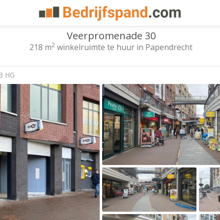
Veerpromenade 30
2
218 m
winkelruimte te huur in Papendrecht
53 HG