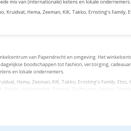
de mix van (internationale) ketens en lokale ondernemers.
bo, Kruidvat, Hema, Zeeman, KiK, Takko, Ernsting's Family, E
a, ICI PARIS XL, Pearle, Hunkemöller, Primera, Duifhuizen, 
lons en diverse horecagelegenheden gevestigd.
 het openbaar vervoer. Parkeren kan in de 2 parkeergarage
ijn. Daarnaast bevinden zich rondom het centrum diverse p
winkelcentrum van Papendrecht en omgeving. Het winkelcen
 de dagelijkse boodschappen tot fashion, verzorging, cadeauar
etens en lokale ondernemers.
ruidvat, Hema, Zeeman, KiK, Takko, Ernsting's Family, Etos, 
ringszone (BIZ). Ondernemers en pandeigenaren investeren
XL, Pearle, Hunkemöller, Primera, Duifhuizen, Nelson, Shoeby
bedraagt de bijdrage voor een gebruiker/huurder € 750,--.
orecagelegenheden gevestigd.
 openbaar vervoer. Parkeren kan in de 2 parkeergarages (
0
en zich rondom het centrum diverse parkeerterreinen (blauw