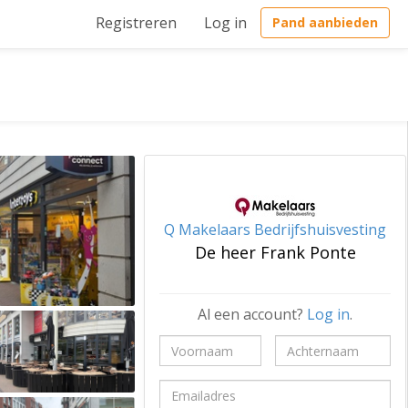
Registreren
Log in
Pand aanbieden
Q Makelaars Bedrijfshuisvesting
De heer Frank Ponte
Al een account?
Log in
.