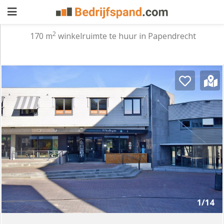
2
170 m
winkelruimte te huur in Papendrecht
Pand
aanbieden
Pand
zoeken
Waarom
adverteren
Premium
adverteren
Blog
Registreren
1/14
Login