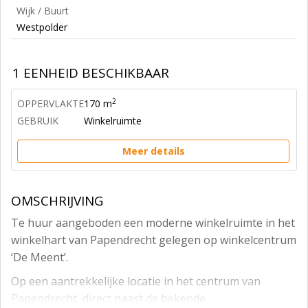
Wijk / Buurt
Westpolder
1 EENHEID BESCHIKBAAR
2
OPPERVLAKTE
170 m
GEBRUIK
Winkelruimte
Meer details
OMSCHRIJVING
Te huur aangeboden een moderne winkelruimte in het
winkelhart van Papendrecht gelegen op winkelcentrum
‘De Meent’.
Op een aantrekkelijke locatie in het centrum van
Papendrecht, direct naast de bekende