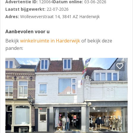
BESTEMMINGSPLAN
Advertentie ID:
120064
Datum online:
03-06-2026
Laatst bijgewerkt:
22-07-2026
"Centrum detailhandel' aangewezen gronden zijn
Adres:
Wolleweverstraat 14, 3841 AZ Harderwijk
bestemd voor: detailhandel en dienstverlening.
ENERGIELABEL
Aanbevolen voor u
A, geldig tot 21 februari 2029.
Bekijk
winkelruimte in Harderwijk
of bekijk deze
panden:
AANVAARDING
November 2026
PROJECTWEBSITE
HUURPRIJS
€ 48.000,-- per jaar exclusief omzetbelasting.
HUURTERMIJN
Vijf (05) jaar
VOORTZETTINGSTERMIJN