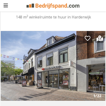
2
148 m
winkelruimte te huur in Harderwijk
Pand
aanbieden
Pand
zoeken
Waarom
adverteren
Premium
adverteren
Blog
Registreren
1/22
Login