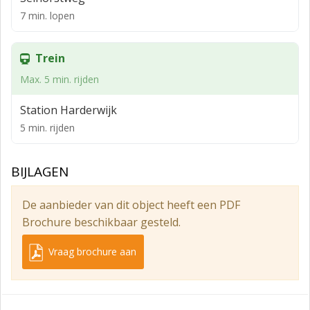
7 min. lopen
VERHUURBARE VLOEROPPERVLAKTE
Ca. 148 m² op de begane grond.
Trein
VOORZIENINGEN
Max. 5 min. rijden
- winkelpui;
Station Harderwijk
- pantry en toilet;
5 min. rijden
- systeemplafond met verlichtingsarmaturen;
- airco's;
BIJLAGEN
- meterkast met aansluitingen op de
De aanbieder van dit object heeft een PDF
nutsvoorzieningen tot de meter.
Brochure beschikbaar gesteld.
OPLEVERING
Vraag brochure aan
Casco oplevering maar wel met pantry, toilet,
systeemplafond met verlichtingsarmaturen, airco's en
meterkast.