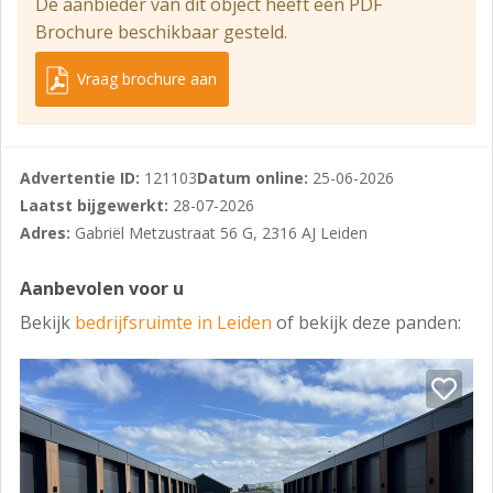
De aanbieder van dit object heeft een PDF
Betaald parkeren op openbaar terrein in de directe
Brochure beschikbaar gesteld.
omgeving.
OPLEVERINGSNIVEAU
Vraag brochure aan
De bedrijfsunit beschikt onder andere over:
- overheaddeur (3 m bij 3,2 m);
Advertentie ID:
121103
Datum online:
25-06-2026
- betonnen vloer met een vloerbelasting van ca. 1.000
Laatst bijgewerkt:
28-07-2026
kg/m² (bg) en ca. 250 kg/m² (1e verdieping)
Adres:
Gabriël Metzustraat 56 G, 2316 AJ Leiden
- krachtstroom;
Aanbevolen voor u
- kunststof kozijnen voorzien van isolerende beglazing;
Bekijk
bedrijfsruimte in Leiden
of bekijk deze panden:
- geïsoleerde gevel en dak;
- vrije hoogte van ca. 3,5 meter;
- trappartij naar verdieping;
- airconditioning (op eerste verdieping);
- pantry