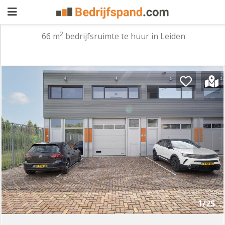
2
66 m
bedrijfsruimte te huur in Leiden
Pand
aanbieden
Pand
zoeken
Waarom
adverteren
Premium
adverteren
Blog
Registreren
1/25
Login