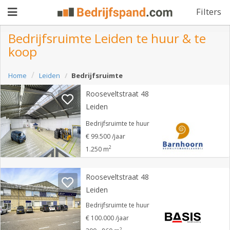
Filters
Bedrijfsruimte Leiden te huur & te
koop
Pand
Home
Leiden
Bedrijfsruimte
aanbieden
Pand
Rooseveltstraat 48
zoeken
Leiden
Waarom
Bedrijfsruimte te huur
€ 99.500 /jaar
adverteren
Premium
2
1.250 m
adverteren
Blog
Rooseveltstraat 48
Leiden
Registreren
Bedrijfsruimte te huur
€ 100.000 /jaar
Login
2