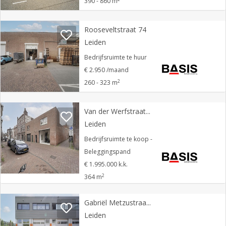
390 - 860 m
Rooseveltstraat 74
Leiden
Bedrijfsruimte te huur
€ 2.950 /maand
2
260 - 323 m
Van der Werfstraat 25
Leiden
Bedrijfsruimte te koop -
Beleggingspand
€ 1.995.000 k.k.
2
364 m
Gabriël Metzustraat 56 G
Leiden