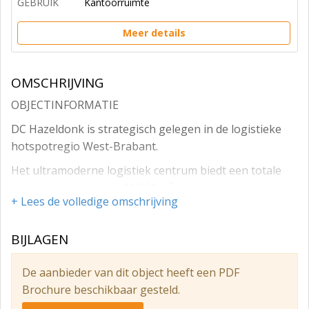
GEBRUIK
Kantoorruimte
Meer details
OMSCHRIJVING
OBJECTINFORMATIE
DC Hazeldonk is strategisch gelegen in de logistieke
hotspotregio West-Brabant.
Het ultramoderne logistiek centrum biedt een totale
huuroppervlakte van 11.361 m² en combineert
+ Lees de volledige omschrijving
bereikbaarheid, design en duurzaamheid.
DC Hazeldonk beschikt over de certificeringen BREEAM
BIJLAGEN
New Construction "Excellent" en BREEAM In Use "Very
Good".
De aanbieder van dit object heeft een PDF
LOCATIE
Brochure beschikbaar gesteld.