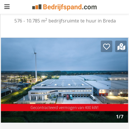
2
576 - 10.785 m
bedrijfsruimte te huur in Breda
Pand
aanbieden
Pand
zoeken
Waarom
adverteren
Premium
adverteren
Blog
Registreren
1/7
Login