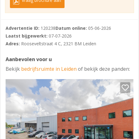
Vraag brochure aan
Op minder dan 500 m
Snelwegafrit
Op 2000 m tot 3000 m
Advertentie ID:
120238
Datum online:
05-06-2026
Afstand tot NS Station
Laatst bijgewerkt:
07-07-2026
Adres:
Rooseveltstraat 4 C, 2321 BM Leiden
Op 500 m tot 1000 m
Bushalte
Aanbevolen voor u
Op minder dan 500 m
Bekijk
bedrijfsruimte in Leiden
of bekijk deze panden:
LOCATIE / LIGGING
Bedrijventerrein
OPPERVLAKTE / INDELING
Het object heeft in totaal een oppervlakte van ca. 250
m² en is geheel gelegen op de begane grond.
PARKEERMOGELIJKHEDEN