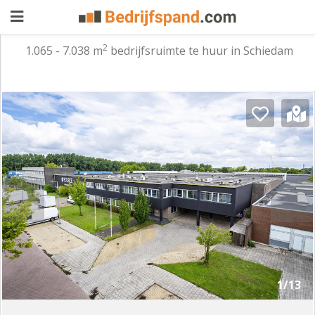
2
1.065 - 7.038 m
bedrijfsruimte te huur in Schiedam
Pand
aanbieden
Pand
zoeken
Waarom
adverteren
Premium
adverteren
Blog
Registreren
1/13
Login