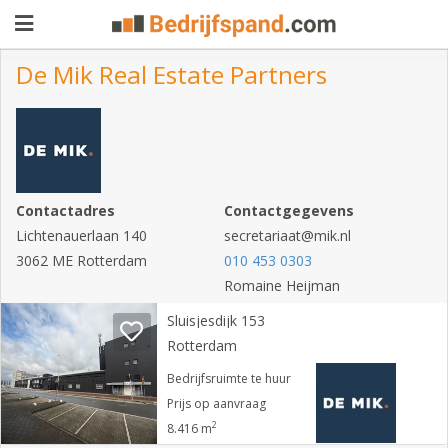
De Mik Real Estate Partners
Pand
aanbieden
Pand
zoeken
Contactadres
Contactgegevens
Lichtenauerlaan 140
Waarom
secretariaat@mik.nl
3062 ME Rotterdam
010 453 0303
adverteren
Premium
Romaine Heijman
adverteren
Blog
Sluisjesdijk 153
Rotterdam
Bedrijfsruimte te huur
Registreren
Prijs op aanvraag
2
8.416 m
Login