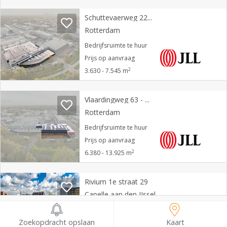
Schuttevaerweg 22 - 24
Rotterdam
Bedrijfsruimte te huur
Prijs op aanvraag
2
3.630 - 7.545 m
Vlaardingweg 63 - 65
Rotterdam
Bedrijfsruimte te huur
Prijs op aanvraag
2
6.380 - 13.925 m
Rivium 1e straat 29
Capelle aan den IJssel
Kantoorruimte te huur
Zoekopdracht opslaan
Kaart
Prijs op aanvraag