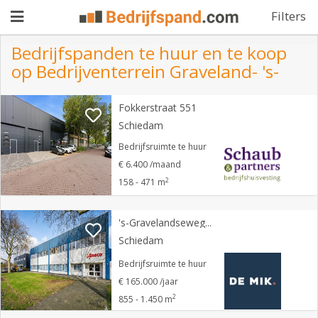
Filters
Bedrijfspanden te huur en te koop
op Bedrijventerrein Graveland- 's-
Pand
Fokkerstraat 551
aanbieden
Pand
Schiedam
zoeken
Bedrijfsruimte te huur
€ 6.400 /maand
Waarom
2
158 - 471 m
adverteren
Premium
adverteren
's-Gravelandseweg 371
Blog
Schiedam
Bedrijfsruimte te huur
Registreren
€ 165.000 /jaar
2
855 - 1.450 m
Login