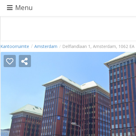
Menu
Pand
Kantoorruimte
Amsterdam
Delflandlaan 1, Amsterdam, 1062 EA
aanbieden
Pand
zoeken
Waarom
adverteren
Premium
adverteren
Blog
Registreren
Login