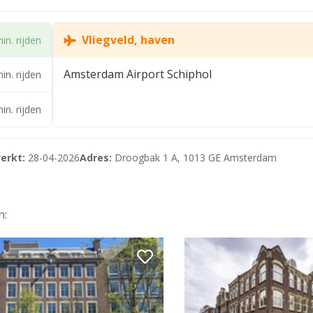
Vliegveld, haven
in. rijden
Amsterdam Airport Schiphol
in. rijden
in. rijden
erkt:
28-04-2026
Adres:
Droogbak 1 A, 1013 GE Amsterdam
n: