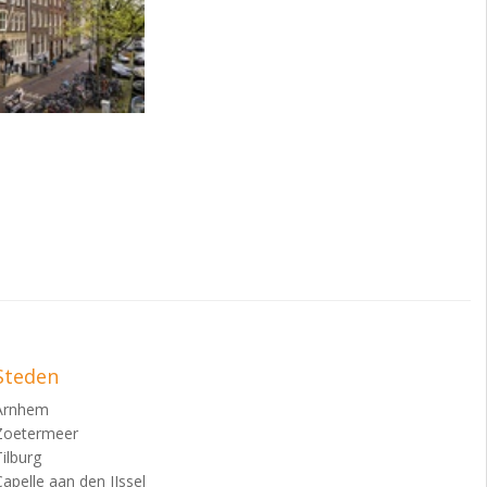
Steden
Arnhem
Zoetermeer
Tilburg
Capelle aan den IJssel