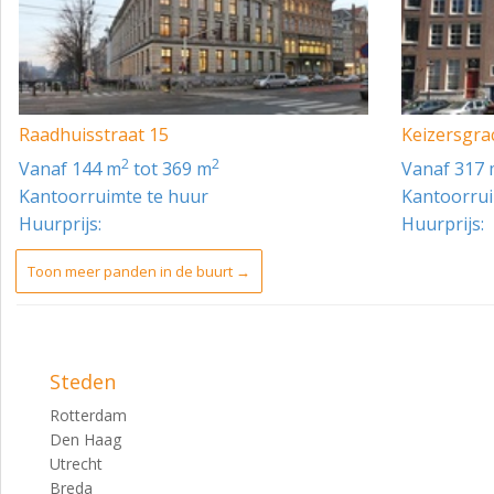
Raadhuisstraat 15
Keizersgra
2
2
vanaf 144 m
tot 369 m
vanaf 317
Kantoorruimte te huur
Kantoorrui
Huurprijs:
Huurprijs:
Toon meer panden in de buurt →
Steden
Rotterdam
Den Haag
Utrecht
Breda