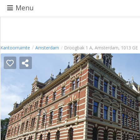
Menu
Pand
Kantoorruimte
Amsterdam
Droogbak 1 A, Amsterdam, 1013 GE
aanbieden
Pand
zoeken
Waarom
adverteren
Premium
adverteren
Blog
Registreren
Login