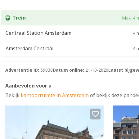
Trein
Max. 4 m
Centraal Station Amsterdam
4 m
Amsterdam Centraal
4 m
Advertentie ID:
59030
Datum online:
21-10-2020
Laatst bijgew
Aanbevolen voor u
Bekijk
kantoorruimte in Amsterdam
of bekijk deze pande