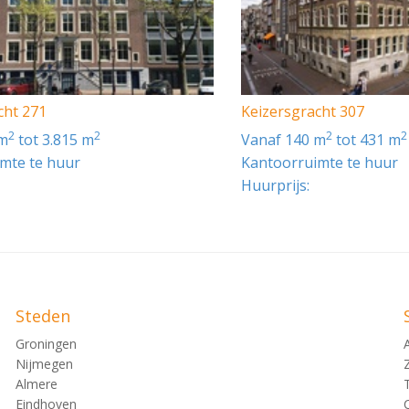
cht 271
Keizersgracht 307
2
2
2
2
 m
tot 3.815 m
vanaf 140 m
tot 431 m
mte te huur
Kantoorruimte te huur
Huurprijs:
Steden
Groningen
Nijmegen
Almere
Eindhoven